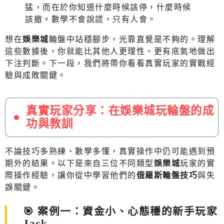
猛，而在於你知道什麼時候該停，什麼時候
該撤。數學不會說謊，只有人會。
想在
娛樂城
輪盤中站穩腳步，光靠直覺是不夠的。理解
這些數據後，你就能比其他人更理性、更有底氣地做出
下注判斷。下一段，我們將帶你看看真實玩家的實戰經
驗與成敗關鍵。
真實玩家分享：在
娛樂城
玩
輪盤
的成
功與教訓
不論技巧多熟練、數學多懂，真實操作中仍可能遇到預
期外的結果。以下是來自三位不同類型
娛樂城
玩家的實
際操作經驗，讓你從中學習他們的
俄羅斯輪盤技巧
與失
誤關鍵。
🎯 案例一：資金小、心態穩的新手玩家
Jack