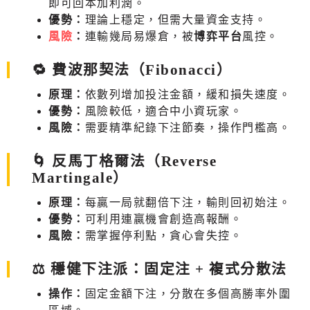
即可回本加利潤。
優勢：
理論上穩定，但需大量資金支持。
風險
：
連輸幾局易爆倉，被
博弈平台
風控。
🔁 費波那契法（Fibonacci）
原理：
依數列增加投注金額，緩和損失速度。
優勢：
風險較低，適合中小資玩家。
風險：
需要精準紀錄下注節奏，操作門檻高。
🌀 反馬丁格爾法（Reverse
Martingale）
原理：
每贏一局就翻倍下注，輸則回初始注。
優勢：
可利用連贏機會創造高報酬。
風險：
需掌握停利點，貪心會失控。
⚖ 穩健下注派：固定注 + 複式分散法
操作：
固定金額下注，分散在多個高勝率外圍