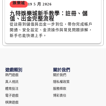
娛樂城
19 5 月 2026
九特娛樂城新手教學：註冊、儲
值、出金完整流程
從註冊到儲值與出金一步到位，帶你完成帳戶
開通、安全設定、金流操作與常見問題排解，
新手也能快速上手。
遊戲類別
關於我們
熱門遊戲
關於我們
真人視訊
隱私權政策
體育投注
服務條款
電子遊戲
博彩責任
棋牌遊戲