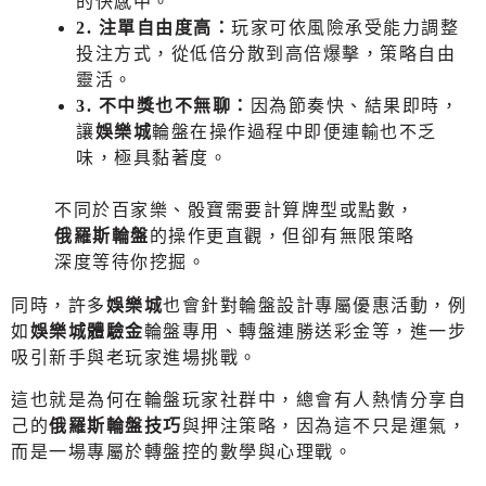
的快感中。
2. 注單自由度高：
玩家可依風險承受能力調整
投注方式，從低倍分散到高倍爆擊，策略自由
靈活。
3. 不中獎也不無聊：
因為節奏快、結果即時，
讓
娛樂城
輪盤在操作過程中即便連輸也不乏
味，極具黏著度。
不同於百家樂、骰寶需要計算牌型或點數，
俄羅斯輪盤
的操作更直觀，但卻有無限策略
深度等待你挖掘。
同時，許多
娛樂城
也會針對輪盤設計專屬優惠活動，例
如
娛樂城體驗金
輪盤專用、轉盤連勝送彩金等，進一步
吸引新手與老玩家進場挑戰。
這也就是為何在輪盤玩家社群中，總會有人熱情分享自
己的
俄羅斯輪盤技巧
與押注策略，因為這不只是運氣，
而是一場專屬於轉盤控的數學與心理戰。