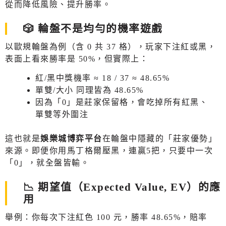
從而降低風險、提升勝率。
🎲 輪盤不是均勻的機率遊戲
以歐規輪盤為例（含 0 共 37 格），玩家下注紅或黑，
表面上看來勝率是 50%，但實際上：
紅/黑中獎機率 ≈ 18 / 37 ≈ 48.65%
單雙/大小 同理皆為 48.65%
因為「0」是莊家保留格，會吃掉所有紅黑、
單雙等外圍注
這也就是
娛樂城博弈平台
在輪盤中隱藏的「莊家優勢」
來源。即便你用馬丁格爾壓黑，連贏5把，只要中一次
「0」，就全盤皆輸。
📉 期望值（Expected Value, EV）的應
用
舉例：你每次下注紅色 100 元，勝率 48.65%，賠率