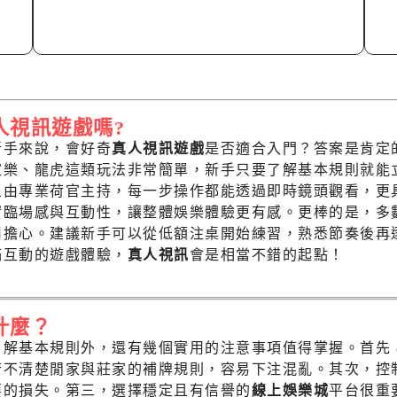
程緊湊又刺激。
無
的
人視訊遊戲嗎?
新手來說，會好奇
真人視訊遊戲
是否適合入門？答案是肯定
家樂、龍虎這類玩法非常簡單，新手只要了解基本規則就能
且由專業荷官主持，每一步操作都能透過即時鏡頭觀看，更
實臨場感與互動性，讓整體娛樂體驗更有感。更棒的是，多
用擔心。建議新手可以從低額注桌開始練習，熟悉節奏後再
滿互動的遊戲體驗，
真人視訊
會是相當不錯的起點！
什麼？
了解基本規則外，還有幾個實用的注意事項值得掌握。首先
若不清楚閒家與莊家的補牌規則，容易下注混亂。其次，控
要的損失。第三，選擇穩定且有信譽的
線上娛樂城
平台很重