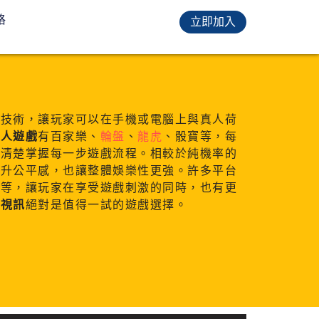
格
立即加入
流技術，讓玩家可以在手機或電腦上與真人荷
真人遊戲
有百家樂、
輪盤
、
龍虎
、骰寶等，每
家清楚掌握每一步遊戲流程。相較於純機率的
提升公平感，也讓整體娛樂性更強。許多平台
利等，讓玩家在享受遊戲刺激的同時，也有更
人視訊
絕對是值得一試的遊戲選擇。