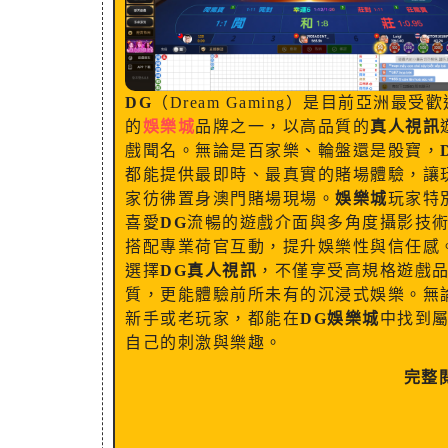
DG
（Dream Gaming）是目前亞洲最受歡
的
娛樂城
品牌之一，以高品質的
真人視訊
戲聞名。無論是百家樂、輪盤還是骰寶，
都能提供最即時、最真實的賭場體驗，讓
家彷彿置身澳門賭場現場。
娛樂城
玩家特
喜愛
DG
流暢的遊戲介面與多角度攝影技
搭配專業荷官互動，提升娛樂性與信任感
選擇
DG真人視訊
，不僅享受高規格遊戲
質，更能體驗前所未有的沉浸式娛樂。無
新手或老玩家，都能在
DG
娛樂城
中找到
自己的刺激與樂趣。
完整