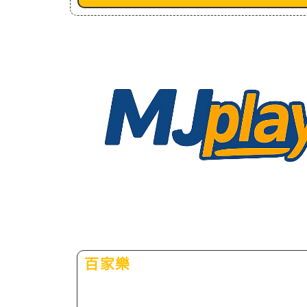
百家樂
百家樂
是
真人視訊
中最受歡迎的遊戲之一
法簡單，節奏明快。遊戲主要分為「閒家