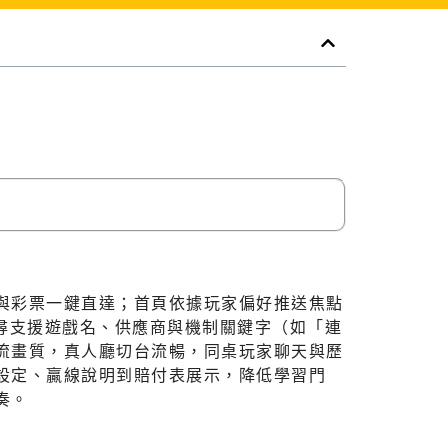
與彩票一鍵直達；首頁依據玩家偏好推送焦點
尋支援遊戲名、供應商與機制關鍵字（如「連
流畫質，真人廳切台流暢，同桌玩家聊天與歷
設定、贏線說明到賠付表展示，降低學習門
奏。