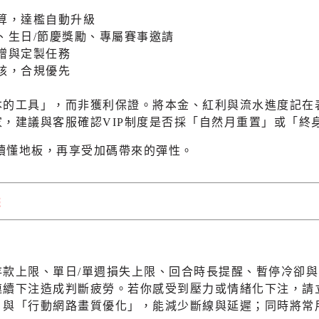
算，達檻自動升級
、生日/節慶獎勵、專屬賽事邀請
贈與定製任務
核，合規優先
本的工具」，而非獲利保證。將本金、紅利與流水進度記在
，建議與客服確認VIP制度是否採「自然月重置」或「終
讀懂地板，再享受加碼帶來的彈性。
議
存款上限、單日/單週損失上限、回合時長提醒、暫停冷卻
連續下注造成判斷疲勞。若你感受到壓力或情緒化下注，請
」與「行動網路畫質優化」，能減少斷線與延遲；同時將常