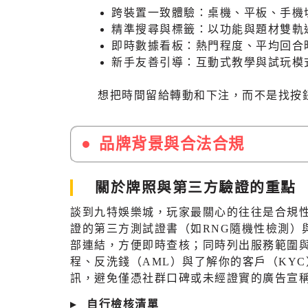
跨裝置一致體驗：桌機、平板、手機
精準搜尋與標籤：以功能與題材雙軌
即時數據看板：熱門程度、平均回合
新手友善引導：互動式教學與試玩模
想把時間留給轉動和下注，而不是找按
品牌背景與合法合規
關於牌照與第三方驗證的重點
談到九特娛樂城，玩家最關心的往往是合規
證的第三方測試證書（如RNG隨機性檢測）
部連結，方便即時查核；同時列出服務範圍
程、反洗錢（AML）與了解你的客戶（KY
訊，避免僅憑社群口碑或未經證實的廣告宣
自行檢核清單