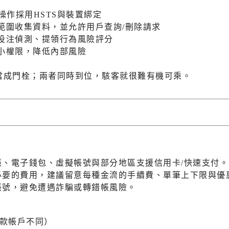
鍵操作採用HSTS與裝置綁定
範圍收集資料，並允許用戶查詢/刪除請求
投注偵測、提領行為風險評分
小權限，降低內部風險
當成門栓；兩者同時到位，駭客就很難有機可乘。
帳、電子錢包、虛擬帳號與部分地區支援信用卡/快速支付
必要的費用，建議留意每種金流的手續費、單筆上下限與優
帳號，避免遭遇詐騙或轉錯帳風險。
收款帳戶不同）