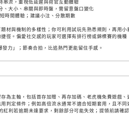
時串流，重視低延遲與荷官互動體驗
分、大小、串關與即時盤，需留意盤口變化
合短時間體驗；建議小注、分散期數
有題材與機制的多樣性；你可利用試玩先熟悉規則，再用小
的捷徑。偏愛社交感的玩家可選擇有排行榜或錦標賽的機種
爆發力」；節奏合拍，比追熱門更能留住手感。
留存為主軸，包括首存加贈、再存加碼、老虎機免費遊戲、
濫用判定條件；例如高倍流水通常不適合短期套用，且不同
取的紅利若逾期未達要求，剩餘部分可能失效；提領前請確