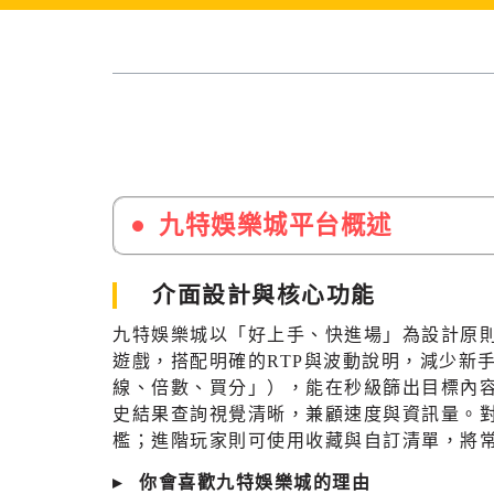
九特娛樂城平台概述
介面設計與核心功能
九特娛樂城以「好上手、快進場」為設計原
遊戲，搭配明確的RTP與波動說明，減少新
線、倍數、買分」），能在秒級篩出目標內
史結果查詢視覺清晰，兼顧速度與資訊量。
檻；進階玩家則可使用收藏與自訂清單，將
你會喜歡九特娛樂城的理由