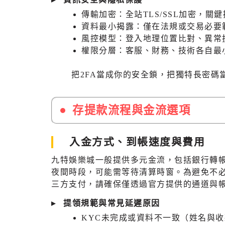
傳輸加密：全站TLS/SSL加密，關
資料最小揭露：僅在法規或交易必要
風控模型：登入地理位置比對、異常
權限分層：客服、財務、技術各自最
把2FA當成你的安全鎖，把獨特長密碼
存提款流程與金流選項
入金方式、到帳速度與費用
九特娛樂城一般提供多元金流，包括銀行轉
夜間時段，可能需等待清算時窗。為避免不
三方支付，請確保僅透過官方提供的通道與
提領規範與常見延遲原因
KYC未完成或資料不一致（姓名與