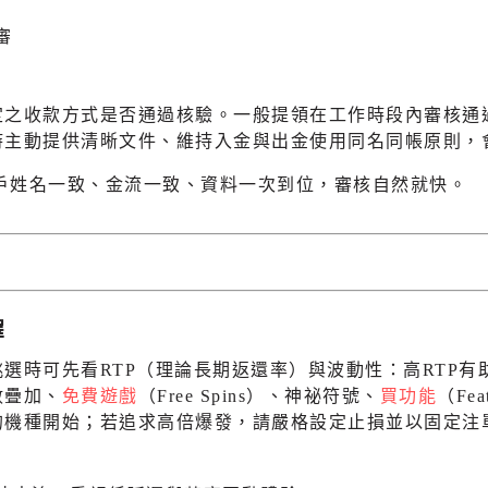
審
定之收款方式是否通過核驗。一般提領在工作時段內審核通
時主動提供清晰文件、維持入金與出金使用同名同帳原則，
戶姓名一致、金流一致、資料一次到位，審核自然就快。
擇
選時可先看RTP（理論長期返還率）與波動性：高RTP
數疊加、
免費遊戲
（Free Spins）、神祕符號、
買功能
（Fe
的機種開始；若追求高倍爆發，請嚴格設定止損並以固定注