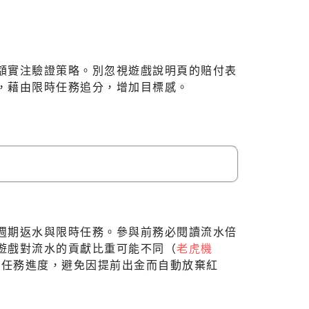
額實注驗證策略。別忽視遊戲說明頁的賠付表
，藉由限時任務追分，增加目標感。
週期返水與限時任務。參與前務必閱讀流水倍
遊戲對流水的貢獻比重可能不同（
老虎機
認任務進度，避免因提前出金而自動放棄紅