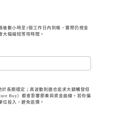
過後數小時至1個工作日內到帳，實際仍視金
會大幅縮短等待時間。
有助於長期穩定；高波動則適合追求大額觸發但
ature Buy）都會影響節奏與資金曲線。若你偏
單位投入，避免追價。