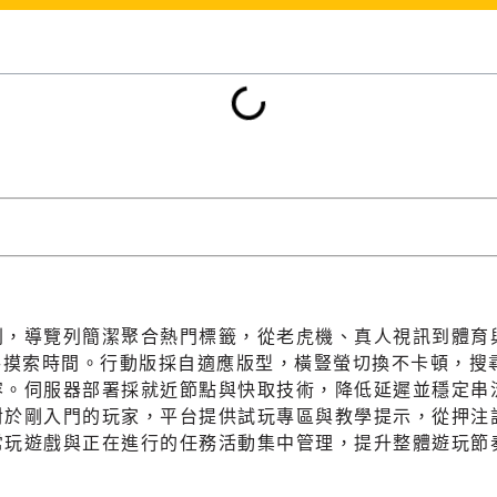
內容目錄
則，導覽列簡潔聚合熱門標籤，從老虎機、真人視訊到體育
手摸索時間。行動版採自適應版型，橫豎螢切換不卡頓，搜
容。伺服器部署採就近節點與快取技術，降低延遲並穩定串
對於剛入門的玩家，平台提供試玩專區與教學提示，從押注
常玩遊戲與正在進行的任務活動集中管理，提升整體遊玩節