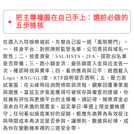
把主導權握在自己手上：選前必做的
五步檢核
在踏入九特娛樂城前，先替自己設一道「風險閘門」。
一、核身平台：對照牌照監管名單、公司資訊與域名一
致性；二、檢查資安：SSL/HSTS、2FA、提款白名單
是否齊備；三、跑小額金流：最低額度入金與出金各一
次，確認時效與費率；四、看供應商與公平：遊戲載入
Logo、RNG/GLI章、RTP說明是否透明；五、壓力測
試客服：在尖峰時段詢問條款與流程，觀察回覆專業度
與跟進。當這五步皆能獲得可被保存與複查的證據，你
就擁有評估與更換平台的主導權。請記得，娛樂資金必
須來自可承擔的閒置金，設定單日/單週上限並嚴格遵
守；任何看似過度美好的促銷，都應先換算為有效投注
與時間成本再決定是否參與。讓規則、數據與紀律，成
為你在變動機率裡的三道安全帶。