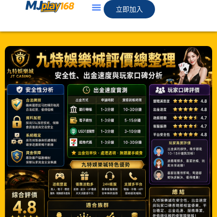
立即加入
熱門遊戲
娛樂城遊戲
關於我們
部落格