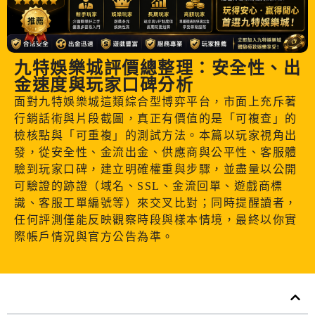
九特娛樂城評價總整理：安全性、出
金速度與玩家口碑分析
面對九特娛樂城這類綜合型博弈平台，市面上充斥著
行銷話術與片段截圖，真正有價值的是「可複查」的
檢核點與「可重複」的測試方法。本篇以玩家視角出
發，從安全性、金流出金、供應商與公平性、客服體
驗到玩家口碑，建立明確權重與步驟，並盡量以公開
可驗證的跡證（域名、SSL、金流回單、遊戲商標
識、客服工單編號等）來交叉比對；同時提醒讀者，
任何評測僅能反映觀察時段與樣本情境，最終以你實
際帳戶情況與官方公告為準。
內容目錄