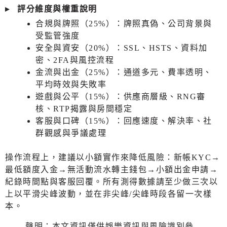
評分維度與權重說明
合規與牌照（25%）：牌照真偽、公司背景與
受監管強度
安全與資安（20%）：SSL、HSTS、資料加
密、2FA與風控流程
金流與出金（25%）：通道多元、費率透明、
平均時效與失敗率
遊戲與公平（15%）：供應商層級、RNG審
核、RTP揭露與房間穩定
客服與口碑（15%）：回應速度、解決率、社
群觀感與爭議處理
操作流程上，建議以小額實作來降低風險：新帳KYC→
最低額度入金→無活動流水轉主錢包→小額出金申請→
紀錄時間點與客服回覆。所有測得數據請至少做三次以
上以平滑尖峰波動，並在非尖峰/尖峰時段各留一次樣
本。
聲明：本文資訊僅供娛樂資訊與風險識別參