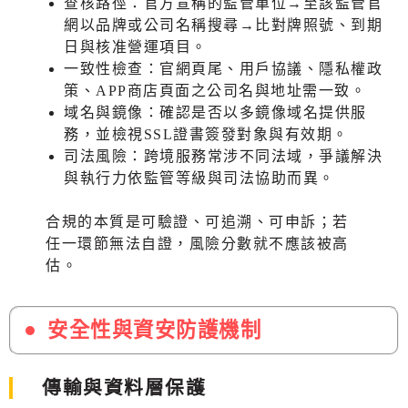
查核路徑：官方宣稱的監管單位→至該監管官
網以品牌或公司名稱搜尋→比對牌照號、到期
日與核准營運項目。
一致性檢查：官網頁尾、用戶協議、隱私權政
策、APP商店頁面之公司名與地址需一致。
域名與鏡像：確認是否以多鏡像域名提供服
務，並檢視SSL證書簽發對象與有效期。
司法風險：跨境服務常涉不同法域，爭議解決
與執行力依監管等級與司法協助而異。
合規的本質是可驗證、可追溯、可申訴；若
任一環節無法自證，風險分數就不應該被高
估。
安全性與資安防護機制
傳輸與資料層保護