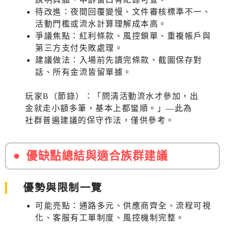
待改進：夜間回覆變慢、文件審核標準不一、
活動門檻或流水計算理解成本高。
爭議焦點：紅利條款、風控鎖單、重複帳戶與
第三方支付失敗處理。
建議做法：入場前先讀完條款、截圖保存對
話、所有金流皆留單據。
玩家B（節錄）：「問清活動流水才參加，出
金就走小額多筆，基本上都蠻順。」—此為
社群普遍建議的保守作法，僅供參考。
優缺點總結與適合族群建議
優勢與限制一覽
可能亮點：通路多元、供應商齊全、流程可視
化、客服有工單制度、風控機制完整。