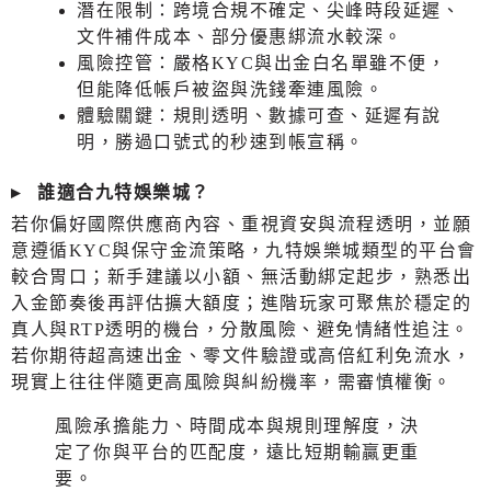
潛在限制：跨境合規不確定、尖峰時段延遲、
文件補件成本、部分優惠綁流水較深。
風險控管：嚴格KYC與出金白名單雖不便，
但能降低帳戶被盜與洗錢牽連風險。
體驗關鍵：規則透明、數據可查、延遲有說
明，勝過口號式的秒速到帳宣稱。
誰適合九特娛樂城？
若你偏好國際供應商內容、重視資安與流程透明，並願
意遵循KYC與保守金流策略，九特娛樂城類型的平台會
較合胃口；新手建議以小額、無活動綁定起步，熟悉出
入金節奏後再評估擴大額度；進階玩家可聚焦於穩定的
真人與RTP透明的機台，分散風險、避免情緒性追注。
若你期待超高速出金、零文件驗證或高倍紅利免流水，
現實上往往伴隨更高風險與糾紛機率，需審慎權衡。
風險承擔能力、時間成本與規則理解度，決
定了你與平台的匹配度，遠比短期輸贏更重
要。