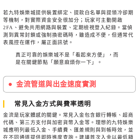
若九特娛樂城提供裝置綁定、提款白名單與提領冷卻期
等機制，對實際資金安全很加分；玩家可主動開啟
2FA、避免共用網路與裝置、定期檢視登入紀錄。當偵
測到異常封鎖或強制換密碼時，雖造成不便，但通常代
表風控在運作，屬正面訊號。
真正可靠的娛樂城不是「看起來方便」，而
是在關鍵節點「願意麻煩你一下」。
金流管道與出金速度實測
常見入金方式與費率透明
金流是玩家體感的關鍵。常見入金包含銀行轉帳、超商
代碼、第三方支付與加密貨幣入金等。理想的九特娛樂
城應明列最低入金、手續費、匯差規則與到帳時效，並
在不同通道提供即時進度查詢。建議首次入金以最低額