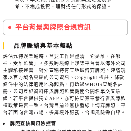
考，不構成投資、理財或任何形式的保證。
平台背景與牌照合規資訊
品牌脈絡與基本盤點
評估九特娛樂城時，首要工作是釐清「它是誰、在哪
裡、受誰監管」。多數跨境線上娛樂平台會以海外公司
主體承接運營，對外宣稱持有某地區博弈牌照。建議玩
家以官方域名頁尾的公司資訊、Copyright 標註、條款
條件中的法律適用地為起點，再透過WHOIS查域名註
冊、公司登記資料庫與牌照監管機關公開名單交叉驗
證。若平台提供獨立APP，亦可檢查簽章發行者與隱私
權政策是否一致。台灣目前並無核發線上博弈牌照，平
台若面向台灣市場，多屬境外服務，合規風險需自評。
牌照查核與風險控管