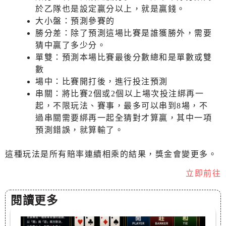
於乙隊也是設定贏分以上，就是贏錢。
大小盤：預測參賽的
勝分差：除了預測這場比賽是誰獲勝外，需要
猜中贏了多少分。
單雙：預測本場比賽最後分數總和是單數或雙
數
場中：比賽開打後，進行投注預測
串關：將比賽2個或2個以上場次投注綁再一
起，不限玩法、賽事，最多可以串到8場，不
過串關需要綁再一起全猜對才算贏，其中一項
預測錯誤，就算輸了。
這種玩法是所有賠率連續相乘的結果，獎金會變更多。
立即前往
閱讀更多