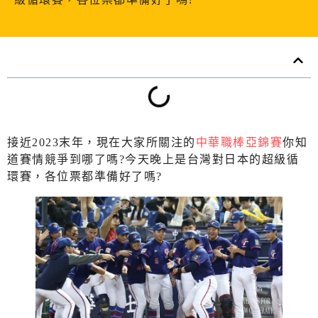
內容目錄
接近2023末年，現在大家所關注的
中華職棒亞錦賽
你知
道賽情競爭到哪了嗎?今天晚上是台灣對日本的超級循
環賽，各位票都準備好了嗎?