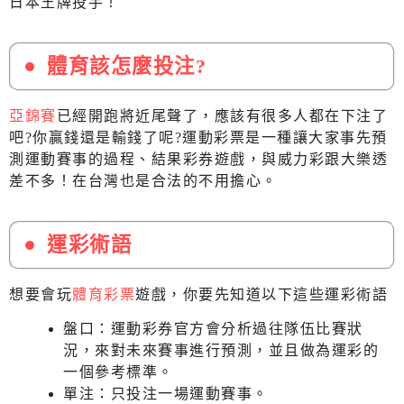
日本王牌投手！
體育該怎麼投注?
亞錦賽
已經開跑將近尾聲了，應該有很多人都在下注了
吧?你贏錢還是輸錢了呢?運動彩票是一種讓大家事先預
測運動賽事的過程、結果彩券遊戲，與威力彩跟大樂透
差不多！在台灣也是合法的不用擔心。
運彩術語
想要會玩
體育彩票
遊戲，你要先知道以下這些運彩術語
盤口：運動彩券官方會分析過往隊伍比賽狀
況，來對未來賽事進行預測，並且做為運彩的
一個參考標準。
單注：只投注一場運動賽事。