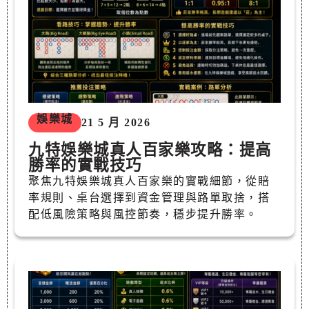
娛樂城
21 5 月 2026
九特娛樂城真人百家樂攻略：提高
勝率的實戰技巧
聚焦九特娛樂城真人百家樂的實戰細節，從賠
率規則、桌台選擇到資金管理與路單取捨，搭
配低風險策略與風控節奏，穩步提升勝率。