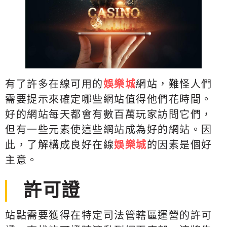
有了許多在線可用的
娛樂城
網站，難怪人們
需要提示來確定哪些網站值得他們花時間。
好的網站每天都會有數百萬玩家訪問它們，
但有一些元素使這些網站成為好的網站。因
此，了解構成良好在線
娛樂城
的因素是個好
主意。
許可證
站點需要獲得在特定司法管轄區運營的許可