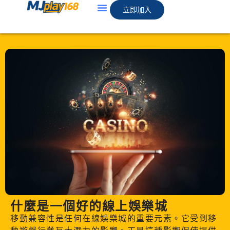
立即加入
熱門遊戲
娛樂城遊戲
關於我們
部落格
什麼是一個好的線上娛樂城
移動兼容性是任何在線娛樂城的重要元素。它受到移