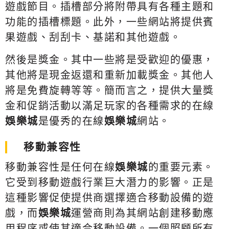
遊戲節目。插槽部分將附帶具有各種主題和
功能的插槽標題。此外，一些網站將提供賓
果遊戲、刮刮卡、基諾和其他遊戲。
然後是獎金。其中一些將是受歡迎的優惠，
其他將是現金返還和重新加載獎金。其他人
將是免費旋轉等等。簡而言之，提供大量獎
金和促銷活動以滿足玩家的各種需求的在線
娛樂城
是優秀的在線
娛樂城
網站。
移動兼容性
移動兼容性是任何在線
娛樂城
的重要元素。
它受到移動遊戲行業巨大潛力的影響。正是
這種影響促使提供商選擇適合移動設備的遊
戲，而
娛樂城
運營商則為其網站創建移動應
用程序或使其適合移動設備。一個照顧所有