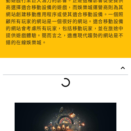
動遊戲行業巨大潛力的影響。正是這種影響促使提供
商選擇適合移動設備的遊戲，而娛樂城運營商則為其
網站創建移動應用程序或使其適合移動設備。一個照
顧所有玩家的網站是一個很好的網站。適合移動設備
的網站會考慮所有玩家，包括移動玩家，並在旅途中
提供遊戲體驗。簡而言之，適應現代趨勢的網站是不
錯的在線娛樂城。
內容目錄