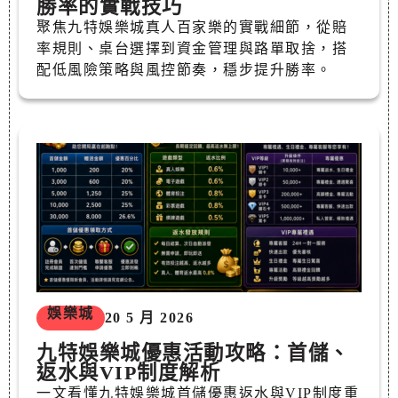
勝率的實戰技巧
聚焦九特娛樂城真人百家樂的實戰細節，從賠
率規則、桌台選擇到資金管理與路單取捨，搭
配低風險策略與風控節奏，穩步提升勝率。
娛樂城
20 5 月 2026
九特娛樂城優惠活動攻略：首儲、
返水與VIP制度解析
一文看懂九特娛樂城首儲優惠返水與VIP制度重