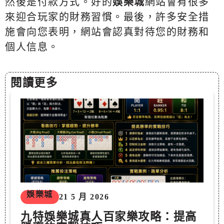
然後是付款方式。好的
娛樂城
網站會有很多
來迎合玩家的財務習慣。最後，許多安全措
施會向您表明，網站會認真對待您的財務和
個人信息。
閱讀更多
娛樂城
21 5 月 2026
九特娛樂城真人百家樂攻略：提高