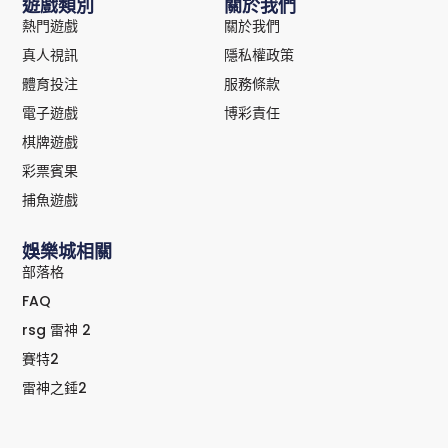
遊戲類別
關於我們
熱門遊戲
關於我們
真人視訊
隱私權政策
體育投注
服務條款
電子遊戲
博彩責任
棋牌遊戲
彩票賓果
捕魚遊戲
娛樂城相關
部落格
FAQ
rsg 雷神 2
賽特2
雷神之錘2