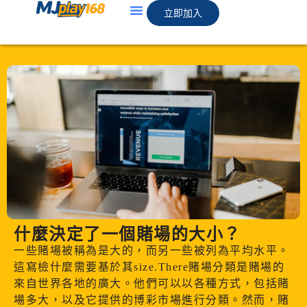
立即加入
熱門遊戲
娛樂城遊戲
關於我們
部落格
什麼決定了一個賭場的大小？
一些賭場被稱為是大的，而另一些被列為平均水平。
這寫檢什麼需要基於其size.There賭場分類是賭場的
來自世界各地的廣大。他們可以以各種方式，包括賭
場多大，以及它提供的博彩市場進行分類。然而，賭