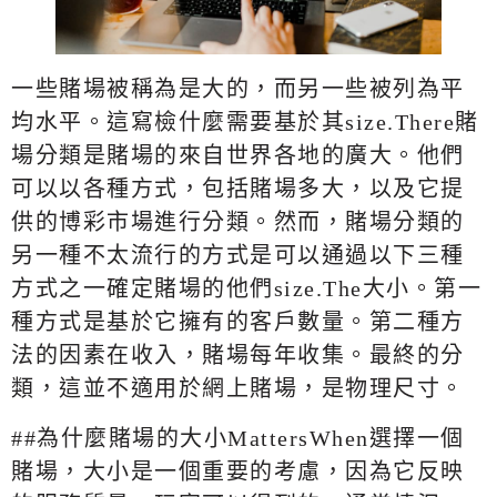
一些賭場被稱為是大的，而另一些被列為平
均水平。這寫檢什麼需要基於其size.There賭
場分類是賭場的來自世界各地的廣大。他們
可以以各種方式，包括賭場多大，以及它提
供的博彩市場進行分類。然而，賭場分類的
另一種不太流行的方式是可以通過以下三種
方式之一確定賭場的他們size.The大小。第一
種方式是基於它擁有的客戶數量。第二種方
法的因素在收入，賭場每年收集。最終的分
類，這並不適用於網上賭場，是物理尺寸。
##為什麼賭場的大小MattersWhen選擇一個
賭場，大小是一個重要的考慮，因為它反映