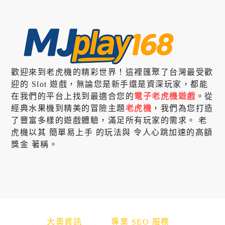
歡迎來到老虎機的精彩世界！這裡匯聚了台灣最受歡
迎的 Slot 遊戲，無論您是新手還是資深玩家，都能
在我們的平台上找到最適合您的
電子老虎機遊戲
。從
經典水果機到精美的冒險主題
老虎機
，我們為您打造
了豐富多樣的遊戲體驗，滿足所有玩家的需求。 老
虎機以其 簡單易上手 的玩法與 令人心跳加速的高額
獎金 著稱。
© 2026 MJplay168 All Rights Reserved.
本站由
大奧資訊
架設｜
專業 SEO 服務
提供支持