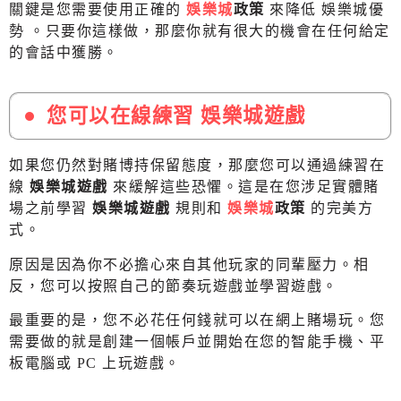
關鍵是您需要使用正確的
娛樂城
政策
來降低 娛樂城優
勢 。只要你這樣做，那麼你就有很大的機會在任何給定
的會話中獲勝。
您可以在線練習
娛樂城遊戲
如果您仍然對賭博持保留態度，那麼您可以通過練習在
線
娛樂城遊戲
來緩解這些恐懼。這是在您涉足實體賭
場之前學習
娛樂城遊戲
規則和
娛樂城
政策
的完美方
式。
原因是因為你不必擔心來自其他玩家的同輩壓力。相
反，您可以按照自己的節奏玩遊戲並學習遊戲。
最重要的是，您不必花任何錢就可以在網上賭場玩。您
需要做的就是創建一個帳戶並開始在您的智能手機、平
板電腦或 PC 上玩遊戲。