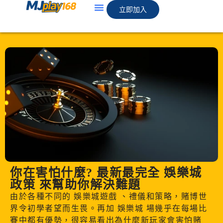
立即加入
熱門遊戲
娛樂城遊戲
關於我們
部落格
你在害怕什麼? 最新最完全 娛樂城
政策 來幫助你解決難題
由於各種不同的 娛樂城遊戲 、禮儀和策略，賭博世
界令初學者望而生畏。再加 娛樂城 場幾乎在每場比
賽中都有優勢，很容易看出為什麼新玩家會害怕賭