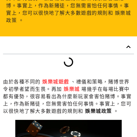
博。事實上，作為新賭徒，您無需害怕任何事情。事
實上，您可以很快地了解大多數遊戲的規則和 娛樂城
政策 。
內容目錄
由於各種不同的
娛樂城遊戲
、禮儀和策略，賭博世界
令初學者望而生畏。再加
娛樂城
場幾乎在每場比賽中
都有優勢，很容易看出為什麼新玩家會害怕賭博。事實
上，作為新賭徒，您無需害怕任何事情。事實上，您可
以很快地了解大多數遊戲的規則和
娛樂城政策
。