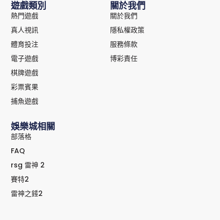
遊戲類別
關於我們
熱門遊戲
關於我們
真人視訊
隱私權政策
體育投注
服務條款
電子遊戲
博彩責任
棋牌遊戲
彩票賓果
捕魚遊戲
娛樂城相關
部落格
FAQ
rsg 雷神 2
賽特2
雷神之錘2