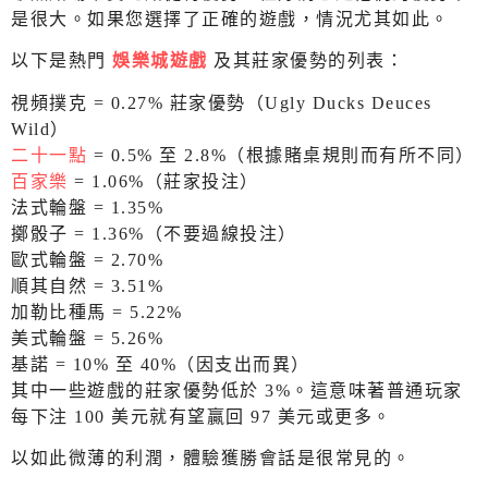
是很大。如果您選擇了正確的遊戲，情況尤其如此。
以下是熱門
娛樂城遊戲
及其莊家優勢的列表：
視頻撲克 = 0.27% 莊家優勢（Ugly Ducks Deuces
Wild）
二十一點
= 0.5% 至 2.8%（根據賭桌規則而有所不同）
百家樂
= 1.06%（莊家投注）
法式輪盤 = 1.35%
擲骰子 = 1.36%（不要過線投注）
歐式輪盤 = 2.70%
順其自然 = 3.51%
加勒比種馬 = 5.22%
美式輪盤 = 5.26%
基諾 = 10% 至 40%（因支出而異）
其中一些遊戲的莊家優勢低於 3%。這意味著普通玩家
每下注 100 美元就有望贏回 97 美元或更多。
以如此微薄的利潤，體驗獲勝會話是很常見的。