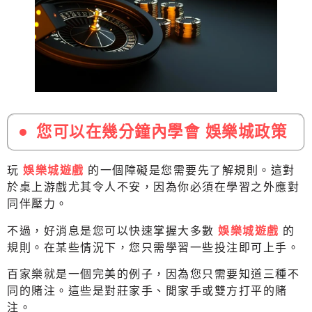
您可以在幾分鐘內學會 娛樂城政策
玩
娛樂城遊戲
的一個障礙是您需要先了解規則。這對
於桌上游戲尤其令人不安，因為你必須在學習之外應對
同伴壓力。
不過，好消息是您可以快速掌握大多數
娛樂城遊戲
的
規則。在某些情況下，您只需學習一些投注即可上手。
百家樂就是一個完美的例子，因為您只需要知道三種不
同的賭注。這些是對莊家手、閒家手或雙方打平的賭
注。