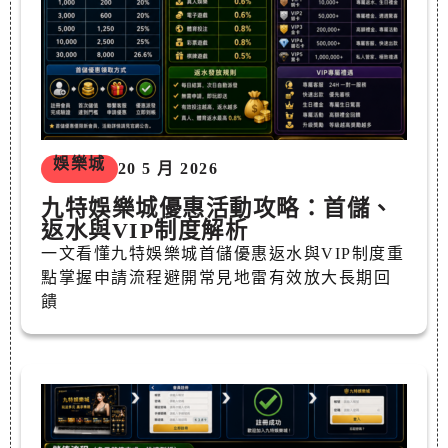
娛樂城
20 5 月 2026
九特娛樂城優惠活動攻略：首儲、
返水與VIP制度解析
一文看懂九特娛樂城首儲優惠返水與VIP制度重
點掌握申請流程避開常見地雷有效放大長期回
饋