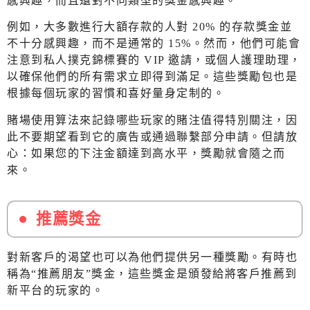
感興趣，而且還對不同類型的獎金感興趣。
例如，大多數進行大額存款的人對 20% 的存款獎金並
不十分感興趣，而不是通常的 15%。然而，他們可能會
注意到私人撲克錦標賽的 VIP 邀請，或個人護理助理，
以確保他們的所有需求立即得到滿足。這些獎勵包也是
根據每個玩家的習慣和喜好量身定制的。
賭場使用算法來記錄哪些玩家的賭注值得特別關注，因
此不要期望看到它的廣告或通過聯繫部分申請。但請放
心：如果您的下注金額達到高水平，獎勵就會隨之而
來。
推薦獎金
對新客戶的渴望也可以為他們提供另一種獎勵。有時也
稱為“推薦朋友”獎金，這些獎金是頒發給將客戶推薦到
新平台的玩家的。