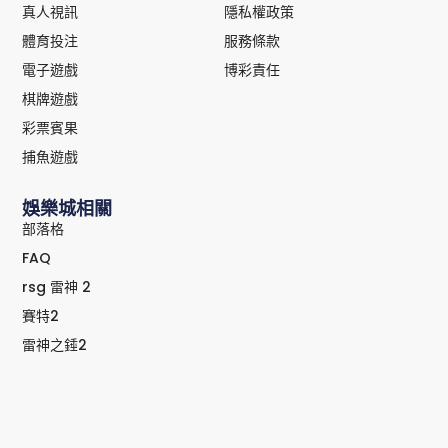
真人視訊
隱私權政策
體育投注
服務條款
電子遊戲
博彩責任
棋牌遊戲
彩票賓果
捕魚遊戲
娛樂城相關
部落格
FAQ
rsg 雷神 2
賽特2
雷神之錘2