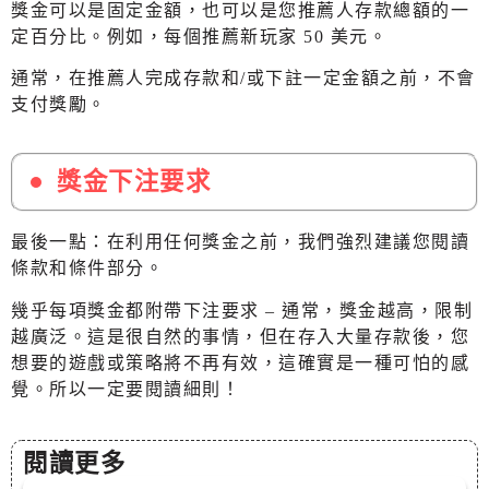
獎金可以是固定金額，也可以是您推薦人存款總額的一
定百分比。例如，每個推薦新玩家 50 美元。
通常，在推薦人完成存款和/或下註一定金額之前，不會
支付獎勵。
獎金下注要求
最後一點：在利用任何獎金之前，我們強烈建議您閱讀
條款和條件部分。
幾乎每項獎金都附帶下注要求 – 通常，獎金越高，限制
越廣泛。這是很自然的事情，但在存入大量存款後，您
想要的遊戲或策略將不再有效，這確實是一種可怕的感
覺。所以一定要閱讀細則！
閱讀更多