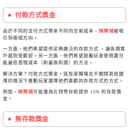
付款方式獎金
由於不同的支付方式帶來不同的交易成本，
娛樂城
被吸
引到兩個方向。
一方面，他們希望提供足夠廣泛的存款方式 ，讓各類客
戶感到受歡迎。另一方面，他們希望鼓勵玩家使用盡可
能最低管理成本（和最高利潤）的方法。
解決方案？付款方式獎金。這些是賭場在不關閉其他選
擇的情況下推動玩家選擇他們喜歡的存款方式的方式。
例如，
娛樂城
可能僅為比特幣存款提供 15% 的存款獎
金。
無存款獎金