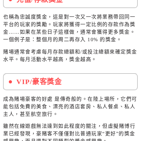
也稱為忠誠度獎金，這是對一次又一次將業務帶回同一
平台的玩家的獎勵。玩家將獲得一定比例的存款作為獎
金……如果在某些日子這樣做，通常會獲得更多獎金。
一個例子是：整個月的周二再存入 10% 的獎金。
賭場通常會考慮每月存款總額和/或投注總額來確定獎金
水平。每月活動水平越高，獎金越高。
VIP/豪客獎金
成為賭場豪客的好處 是傳奇般的。在陸上場所，它們可
能包括免費的美食、漂亮的酒店套房、私人餐桌、私人
主人，甚至航空旅行。
雖然在線遊戲無法達到如此程度的關注，但虛擬賭博行
業已經發現，豪賭客不僅僅對比普通玩家“更好”的獎金