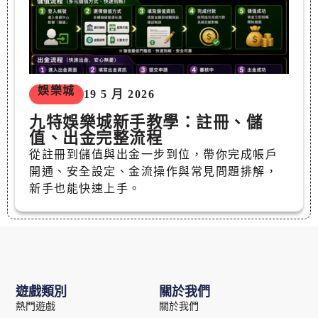
娛樂城
19 5 月 2026
九特娛樂城新手教學：註冊、儲
值、出金完整流程
從註冊到儲值與出金一步到位，帶你完成帳戶
開通、安全設定、金流操作與常見問題排解，
新手也能快速上手。
遊戲類別
關於我們
熱門遊戲
關於我們