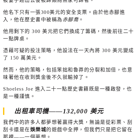
被妻子趕出去後被歸類為無家可歸者。
他名下只有一張300美元的安全支票。由於他赤腳進
入，他在歷史書中被稱為
赤腳喬
。
他用剩下的 300 美元把它們換成了籌碼，然後前往二十
一點牌桌。
憑藉可疑的投注策略，他設法在一天內將 300 美元變成
了 150 萬美元。
然而，他的策略，包括笨拙和魯莽的分裂和加倍，也意
味著他在收到獎金後不久就輸掉了。
Shoeless Joe 進入二十一點歷史書籍既是一種啟發，也
是一種謹慎。
出租車司機
——132,000
美元
我們中的許多人都夢想著贏得大獎，無論是從彩票、刮
刮卡還是在
娛樂城
的遊戲中全押，但我們只是把它留在
那裡——一個夢想。