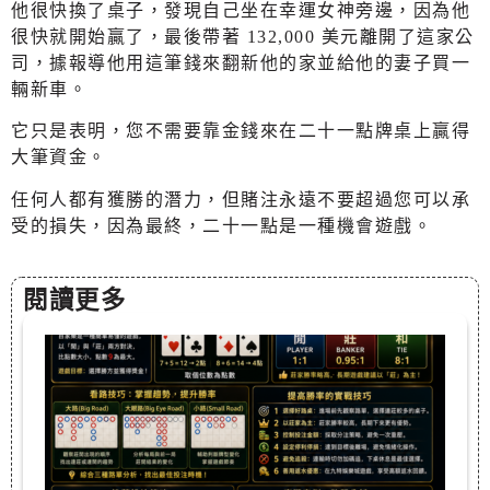
他很快換了桌子，發現自己坐在幸運女神旁邊，因為他
很快就開始贏了，最後帶著 132,000 美元離開了這家公
司，據報導他用這筆錢來翻新他的家並給他的妻子買一
輛新車。
它只是表明，您不需要靠金錢來在二十一點牌桌上贏得
大筆資金。
任何人都有獲勝的潛力，但賭注永遠不要超過您可以承
受的損失，因為最終，二十一點是一種機會遊戲。
閱讀更多