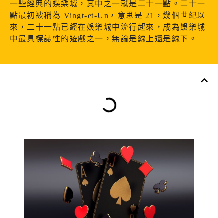
一些經典的娛樂城，其中之一就是二十一點。二十一
點最初被稱為 Vingt-et-Un，意思是 21，幾個世紀以
來，二十一點已經在娛樂城中流行起來，成為娛樂城
中最具標誌性的遊戲之一，無論是線上還是線下。
內容目錄