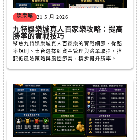
娛樂城
21 5 月 2026
九特娛樂城真人百家樂攻略：提高
勝率的實戰技巧
聚焦九特娛樂城真人百家樂的實戰細節，從賠
率規則、桌台選擇到資金管理與路單取捨，搭
配低風險策略與風控節奏，穩步提升勝率。