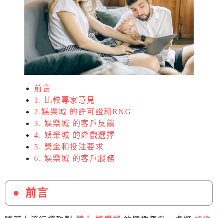
前言
1. 比較專家意見
2.娛樂城 的許可證和RNG
3. 娛樂城 的客戶反饋
4. 娛樂城 的遊戲選擇
5. 獎金和投注要求
6. 娛樂城 的客戶服務
前言