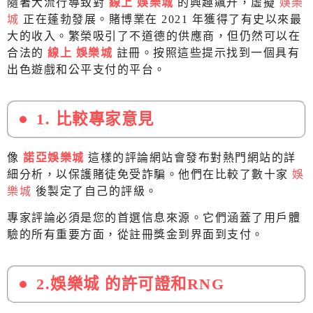
隨著大流行導致對
線上 娛樂城
的興趣飆升，虛擬
娛樂
城
正在蓬勃發展。賭博業在 2021 年獲得了有史以來最
大的收入。繁榮吸引了不道德的供應商，但仍然可以在
合法的
線上 娛樂城
註冊。按照這些提示找到一個具有
出色遊戲和公平支付的平台。
1. 比較專家意見
像
諾亞娛樂城
這樣的評論網站會發布對熱門網站的詳
細分析，以保護賭徒免受詐騙。他們在比較了數十家
娛
樂城
後製定了自己的評級。
專家評論必須是您的首選信息來源。它們涵蓋了用戶體
驗的所有重要方面，從註冊獎金到界面到支付。
2.
娛樂城
的許可證和RNG