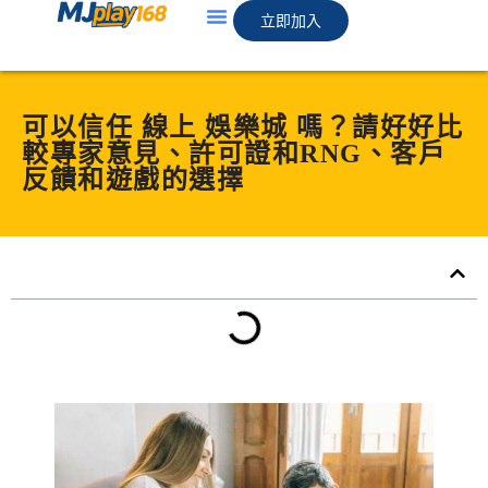
立即加入
熱門遊戲
娛樂城遊戲
關於我們
部落格
可以信任 線上 娛樂城 嗎？請好好比
較專家意見、許可證和RNG、客戶
反饋和遊戲的選擇
內容目錄