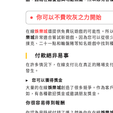
你可以不費吹灰之力開始
在線
娛樂城
還提供免費玩遊戲的可能性。所
樂城
非常適合嘗試新遊戲。因為您可以從很
撲克、二十一點和輪盤賭等知名遊戲中找到
付款絕非易事
在許多情況下，在線支付比在真正的賭場支
發生。
您可以獲得獎金
大量的在線
娛樂城
創造了很多競爭。作為客
如，有各種歡迎獎金或邀請朋友獎金。
你很容易得到報酬
你認為是時候付錢了嗎？然後你在在線
娛樂