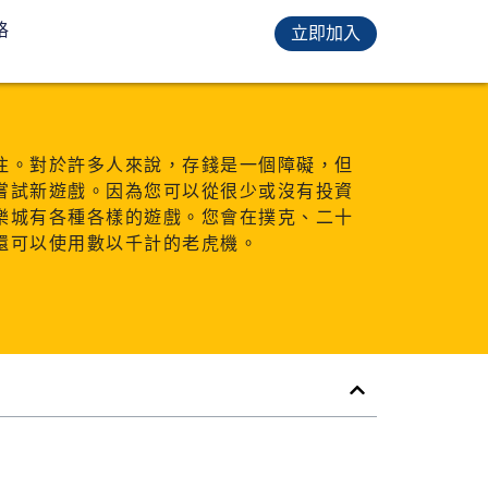
格
立即加入
注。對於許多人來說，存錢是一個障礙，但
嘗試新遊戲。因為您可以從很少或沒有投資
樂城有各種各樣的遊戲。您會在撲克、二十
還可以使用數以千計的老虎機。