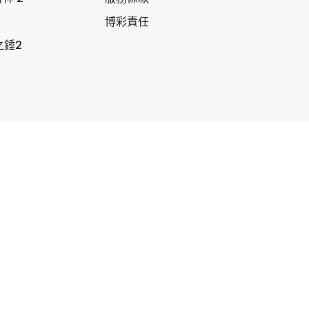
2
博彩責任
之錘2