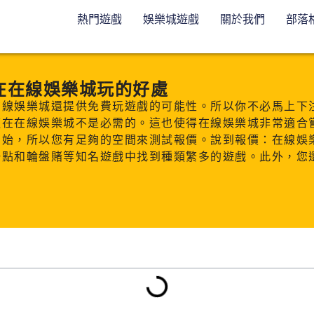
熱門遊戲
娛樂城遊戲
關於我們
部落
在在線娛樂城玩的好處
在線娛樂城還提供免費玩遊戲的可能性。所以你不必馬上下
這在在線娛樂城不是必需的。這也使得在線娛樂城非常適合
開始，所以您有足夠的空間來測試報價。說到報價：在線娛
一點和輪盤賭等知名遊戲中找到種類繁多的遊戲。此外，您
內容目錄