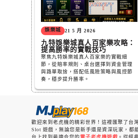
娛樂城
21 5 月 2026
九特娛樂城真人百家樂攻略：
提高勝率的實戰技巧
聚焦九特娛樂城真人百家樂的實戰細
節，從賠率規則、桌台選擇到資金管理
與路單取捨，搭配低風險策略與風控節
奏，穩步提升勝率。
歡迎來到老虎機的精彩世界！這裡匯聚了台
Slot 遊戲，無論您是新手還是資深玩家，都
台上找到最適合您的
電子老虎機遊戲
。從經