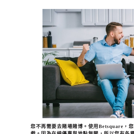
您不再需要去賭場賭博。使用
Betsquare
，您
戲。因為在線優惠與地點無關，所以您有各