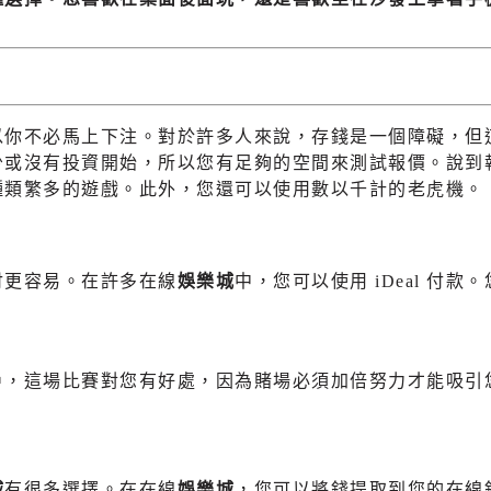
以你不必馬上下注。對於許多人來說，存錢是一個障礙，但
少或沒有投資開始，所以您有足夠的空間來測試報價。說到
種類繁多的遊戲。此外，您還可以使用數以千計的老虎機。
付更容易。在許多在線
娛樂城
中，您可以使用 iDeal 
戶，這場比賽對您有好處，因為賭場必須加倍努力才能吸引
城
有很多選擇。在在線
娛樂城
，您可以將錢提取到您的在線