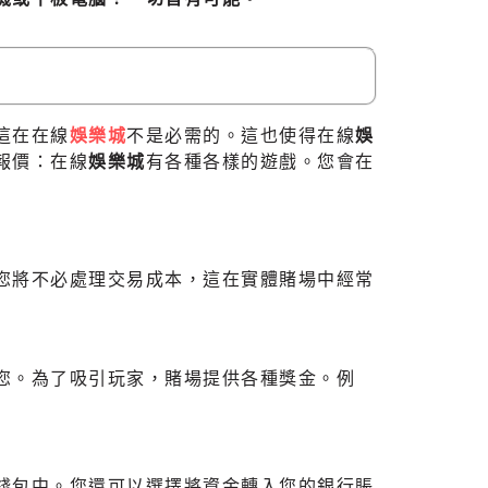
這在在線
娛樂城
不是必需的。這也使得在線
娛
報價：在線
娛樂城
有各種各樣的遊戲。您會在
付款。您將不必處理交易成本，這在實體賭場中經常
您。為了吸引玩家，賭場提供各種獎金。例
錢包中。您還可以選擇將資金轉入您的銀行賬