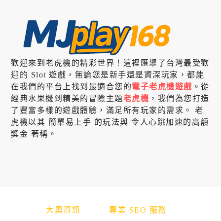
歡迎來到老虎機的精彩世界！這裡匯聚了台灣最受歡
迎的 Slot 遊戲，無論您是新手還是資深玩家，都能
在我們的平台上找到最適合您的
電子老虎機遊戲
。從
經典水果機到精美的冒險主題
老虎機
，我們為您打造
了豐富多樣的遊戲體驗，滿足所有玩家的需求。 老
虎機以其 簡單易上手 的玩法與 令人心跳加速的高額
獎金 著稱。
© 2026 MJplay168 All Rights Reserved.
本站由
大奧資訊
架設｜
專業 SEO 服務
提供支持