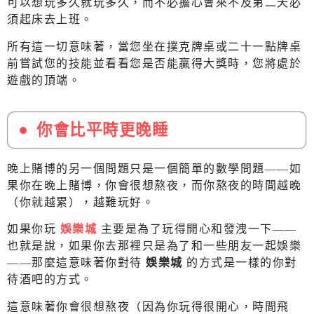
可以想玩多久就玩多久，而不必擔心會來不及第二天必
須起床去上班。
所有這一切意味著，當您坐在撲克牌桌或二十一點牌桌
前嘗試您的技能並看看您是否能贏得大獎時，您將處於
遊戲的頂端。
你會比平時更晚睡
晚上賭博的另一個問題只是一個簡單的數學問題——如
果你在晚上賭博，你會很想熬夜，而你熬夜的時間越晚
（你就越累），越難玩好。
如果你玩
娛樂城
主要是為了玩得開心和發洩一下——
也就是說，如果你去那裡只是為了和一些朋友一起娛樂
——那麼這意味著你對待
娛樂城
的方式是一樣的你對
待酒吧的方式。
這意味著你會很想熬夜（因為你玩得很開心，時間飛