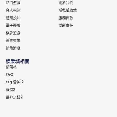
熱門遊戲
關於我們
真人視訊
隱私權政策
體育投注
服務條款
電子遊戲
博彩責任
棋牌遊戲
彩票賓果
捕魚遊戲
娛樂城相關
部落格
FAQ
rsg 雷神 2
賽特2
雷神之錘2