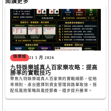
閱讀更多
娛樂城
21 5 月 2026
九特娛樂城真人百家樂攻略：提高
勝率的實戰技巧
聚焦九特娛樂城真人百家樂的實戰細節，從賠
率規則、桌台選擇到資金管理與路單取捨，搭
配低風險策略與風控節奏，穩步提升勝率。