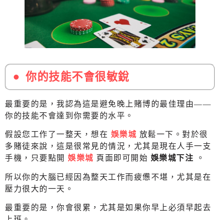
你的技能不會很敏銳
最重要的是，我認為這是避免晚上賭博的最佳理由——
你的技能不會達到你需要的水平。
假設您工作了一整天，想在
娛樂城
放鬆一下。對於很
多賭徒來說，這是很常見的情況，尤其是現在人手一支
手機，只要點開
娛樂城
頁面即可開始
娛樂城下注
。
所以你的大腦已經因為整天工作而疲憊不堪，尤其是在
壓力很大的一天。
最重要的是，你會很累，尤其是如果你早上必須早起去
上班。