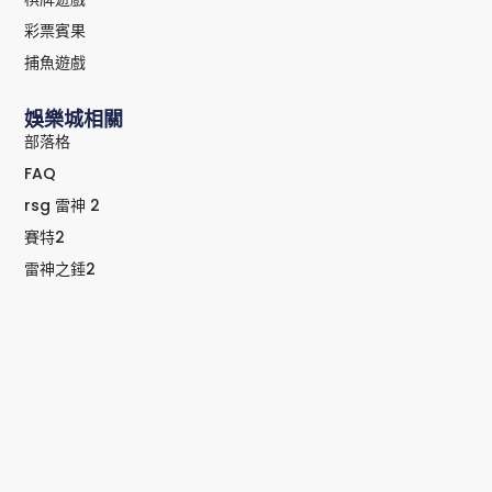
彩票賓果
捕魚遊戲
娛樂城相關
部落格
FAQ
rsg 雷神 2
賽特2
雷神之錘2