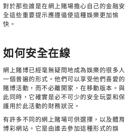
對於那些誰是在網上賭場擔心自己的金融安
全這些重要提示應遵循使這種娛樂更加愉
快。
如何安全在線
網上賭博已經毫無疑問地成為娛樂的很多人
一個普遍的形式。他們可以享受他們喜愛的
賭博活動，而不必離開家，在移動版本。與
此同時，它確實是必不可少的安全玩耍和保
護用於此活動的財務狀況。
有許多不同的網上賭場可供選擇，以及體育
博彩網站。它是由誰去參加這種形式的娛