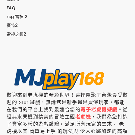
FAQ
rsg 雷神 2
賽特2
雷神之錘2
歡迎來到老虎機的精彩世界！這裡匯聚了台灣最受歡
迎的 Slot 遊戲，無論您是新手還是資深玩家，都能
在我們的平台上找到最適合您的
電子老虎機遊戲
。從
經典水果機到精美的冒險主題
老虎機
，我們為您打造
了豐富多樣的遊戲體驗，滿足所有玩家的需求。 老
虎機以其 簡單易上手 的玩法與 令人心跳加速的高額