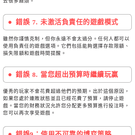
去很多麻煩。
錯誤
7.
未激活負責任的遊戲模式
雖然你謹慎克制，但你永遠不會太過分。任何人都可以
使用負責任的遊戲選項。它們包括能夠選擇存款限額、
損失限額和遊戲時間提醒。
錯誤
8.
當您超出預算時繼續玩贏
優秀的玩家不會花費超過他們的預期。出於這個原因，
如果您處於連敗狀態並且已經花費了預算，請停止遊
戲。當您的財務狀況允許您分配更多預算進行投注時，
您可以再次享受遊戲。
錯誤9：使用不可靠的博弈策略