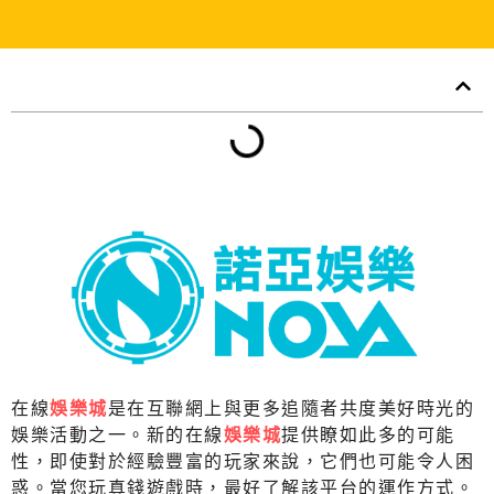
內容目錄
在線
娛樂城
是在互聯網上與更多追隨者共度美好時光的
娛樂活動之一。新的在線
娛樂城
提供瞭如此多的可能
性，即使對於經驗豐富的玩家來說，它們也可能令人困
惑。當您玩真錢遊戲時，最好了解該平台的運作方式。