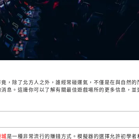
畢竟，除了北方人之外，誰經常碰運氣，不僅是在與自然的
的消息。這邊你可以了解有關最佳遊戲場所的更多信息，並
樂城
是一種非常流行的賺錢方式。模擬器的選擇允許初學者