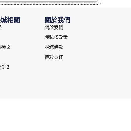
樂城相關
關於我們
格
關於我們
隱私權政策
雷神 2
服務條款
2
博彩責任
之錘2