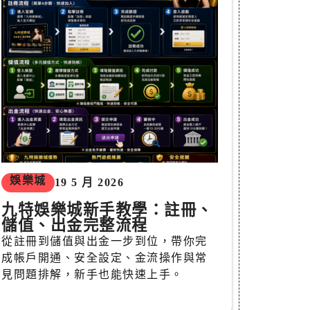
娛樂城
19 5 月 2026
九特娛樂城新手教學：註冊、
儲值、出金完整流程
從註冊到儲值與出金一步到位，帶你完
成帳戶開通、安全設定、金流操作與常
見問題排解，新手也能快速上手。