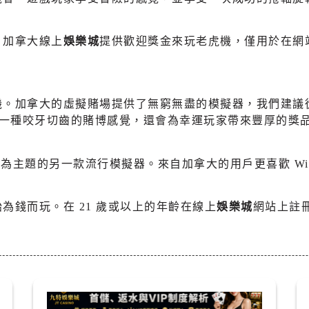
。加拿大線上
娛樂城
提供歡迎獎金來玩老虎機，僅用於在網
。
拿大的虛擬賭場提供了無窮無盡的模擬器，我們建議從 Big 
僅會帶來一種咬牙切齒的賭博感覺，還會為幸運玩家帶來豐厚的獎品
以狂野西部大草原為主題的另一款流行模擬器。來自加拿大的用戶更喜歡 
為錢而玩。在 21 歲或以上的年齡在線上
娛樂城
網站上註