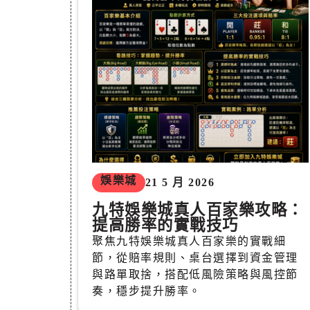
娛樂城
21 5 月 2026
九特娛樂城真人百家樂攻略：
提高勝率的實戰技巧
聚焦九特娛樂城真人百家樂的實戰細
節，從賠率規則、桌台選擇到資金管理
與路單取捨，搭配低風險策略與風控節
奏，穩步提升勝率。