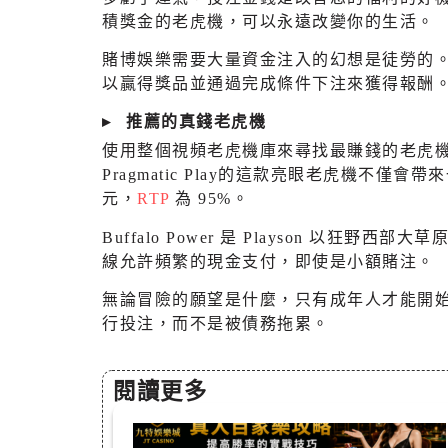
積獎金的老虎機，可以永遠改變你的生活。
賭博娛樂需要大量資金注入的幻想是徒勞的
以贏得獎品並通過完成條件下注來獲得報酬
推薦的真錢老虎機
使用整個視頻老虎機庫來尋找最賺錢的老虎機。加
Pragmatic Play的這款亮眼老虎機不
元，
RTP
為 95%。
Buffalo Power 是 Playson 
線允許頻繁的現金支付，即使是小額賭注。
無論冒險的願望是什麼，只有成年人才能開始
行投注，而不是被債務拖累。
閱讀更多