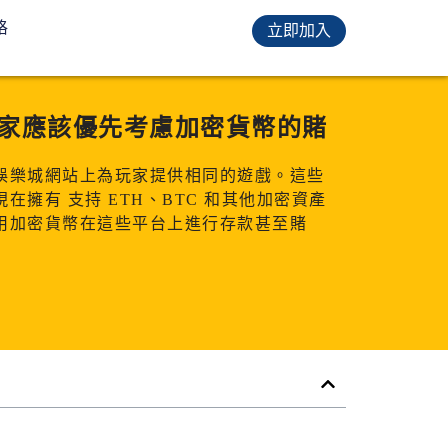
格
立即加入
家應該優先考慮加密貨幣的賭
娛樂城網站上為玩家提供相同的遊戲。這些
擁有 支持 ETH、BTC 和其他加密資產
用加密貨幣在這些平台上進行存款甚至賭