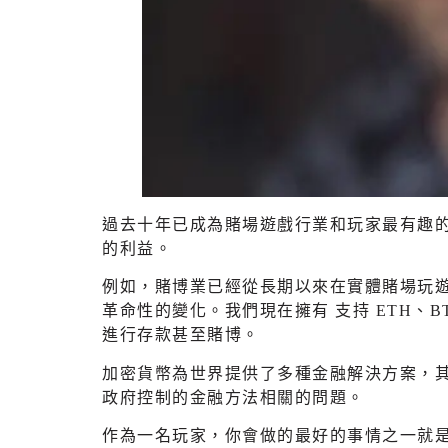
過去十年已成為賭場遊戲行業和玩家最有趣的經歷之
的利益。
例如，賭博業已經從長期以來在實體賭場玩
革命性的變化。我們現在擁有 支持 ETH、
進行存款甚至賭博。
加密貨幣為世界提供了多種金融解決方案，
政府控制的金融方法相關的問題。
作為一名玩家，你會做的最好的事情之一就