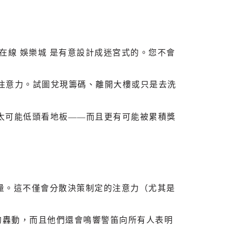
在線 娛樂城 是有意設計成迷宮式的。您不會
注意力。試圖兌現籌碼、離開大樓或只是去洗
不太可能低頭看地板——而且更有可能被累積獎
音量。這不僅會分散決策制定的注意力（尤其是
的轟動，而且他們還會鳴響警笛向所有人表明