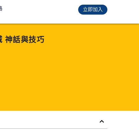
格
立即加入
城 神話與技巧