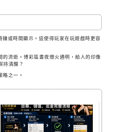
到時鐘或時間顯示。這使得玩家在玩遊戲時更容
時間的流逝。博彩區晝夜燈火通明，給人的印像
保持清醒？
策略之一。