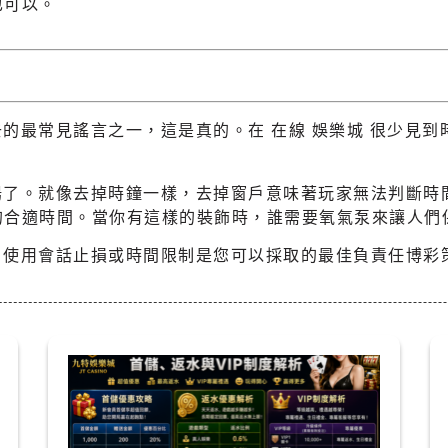
也可以。
去的最常見謠言之一，這是真的。在 在線 娛樂城 很少見
太陽了。就像去掉時鐘一樣，去掉窗戶意味著玩家無法判斷
的合適時間。當你有這樣的裝飾時，誰需要氧氣泵來讓人們
時，使用會話止損或時間限制是您可以採取的最佳負責任博彩