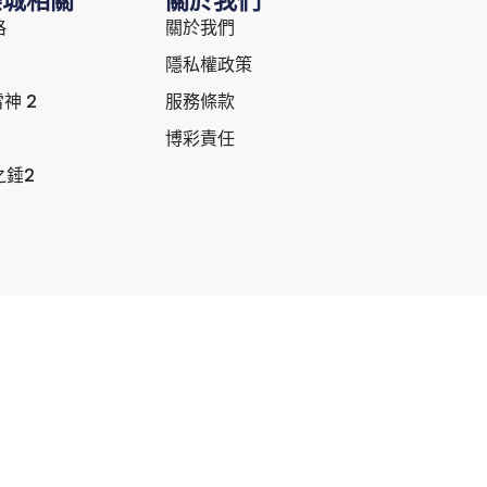
樂城相關
關於我們
格
關於我們
隱私權政策
雷神 2
服務條款
2
博彩責任
之錘2