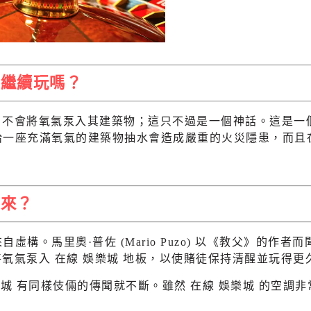
你繼續玩嗎？
不會將氧氣泵入其建築物；這只不過是一個神話。這是一個
給一座充滿氧氣的建築物抽水會造成嚴重的火災隱患，而且
而來？
構。馬里奧·普佐 (Mario Puzo) 以《教父》的作
將氧氣泵入 在線 娛樂城 地板，以使賭徒保持清醒並玩得更
娛樂城 有同樣伎倆的傳聞就不斷。雖然 在線 娛樂城 的空