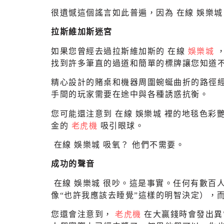
很遺憾這個謠言如此普遍，因為 在線 娛樂城
拉斯維加斯迷宮
如果您曾經去過拉斯維加斯的 在線
娛樂城
，
找到許多筆直的過道和簡單的標牌讓您知道
精心設計的賭桌和機器周圍蜿蜒曲折的路徑
手間的玩家需要在途中與各種誘惑抗衡。
您可能還注意到 在線 娛樂城 裡的地毯色
金的
老虎機
吸引眼球。
在線 娛樂城 吸氧？ 他們不需要。
成功的聲音
在線 娛樂城 很吵。這是事實。任何有數百
像“也許我應該去睡覺”這樣的明智決定），
您還會注意到，
老虎機
在大贏錢時會發出異