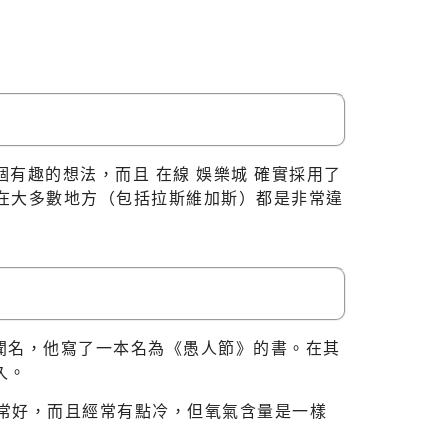
有趣的想法，而且 在線 娛樂城 確實採用了
在大多數地方（包括拉斯維加斯）都是非常違
者而聞名，他寫了一本名為《愚人節》的書。在其
久。
調非常好，而且經常有點冷，但氧氣含量是一樣