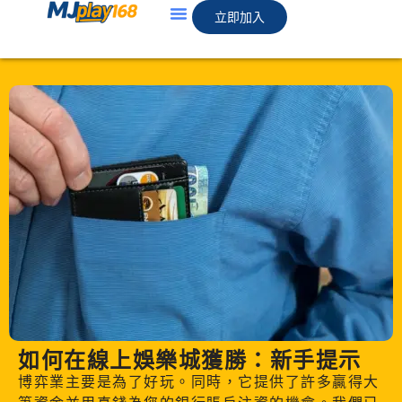
立即加入
熱門遊戲
娛樂城遊戲
關於我們
部落格
如何在線上娛樂城獲勝：新手提示
博弈業主要是為了好玩。同時，它提供了許多贏得大