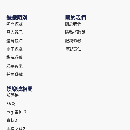
遊戲類別
關於我們
熱門遊戲
關於我們
真人視訊
隱私權政策
體育投注
服務條款
電子遊戲
博彩責任
棋牌遊戲
彩票賓果
捕魚遊戲
娛樂城相關
部落格
FAQ
rsg 雷神 2
賽特2
雷神之錘2