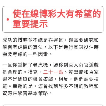
使在線博彩大有希望的
重要提示
成功的
博弈
並不總是靠運氣，還需要研究和
學習老虎機的算法。以下是進行真錢投注時
需要考慮的一些因素。
一旦你掌握了老虎機，遷移到真人荷官遊戲
是合理的。撲克、
二十一點
、輪盤賭和百家
樂不是簡單的機會遊戲。相反，他們需要技
能。幸運的是，您會找到許多不錯的教程和
資源來學習基本策略。