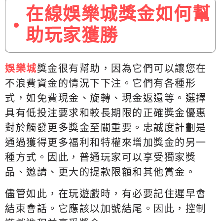
在線娛樂城獎金如何幫
助玩家獲勝
娛樂城
獎金很有幫助，因為它們可以讓您在
不浪費資金的情況下下注。它們有各種形
式，如免費現金、旋轉、現金返還等。選擇
具有低投注要求和較長期限的正確獎金優惠
對於觸發更多獎金至關重要。忠誠度計劃是
通過獲得更多福利和特權來增加獎金的另一
種方式。因此，普通玩家可以享受獨家獎
品、邀請、更大的提款限額和其他賞金。
儘管如此，在玩遊戲時，有必要記住遲早會
結束會話。它應該以加號結尾。因此，控制