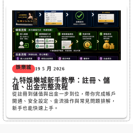
娛樂城
19 5 月 2026
九特娛樂城新手教學：註冊、儲
值、出金完整流程
從註冊到儲值與出金一步到位，帶你完成帳戶
開通、安全設定、金流操作與常見問題排解，
新手也能快速上手。