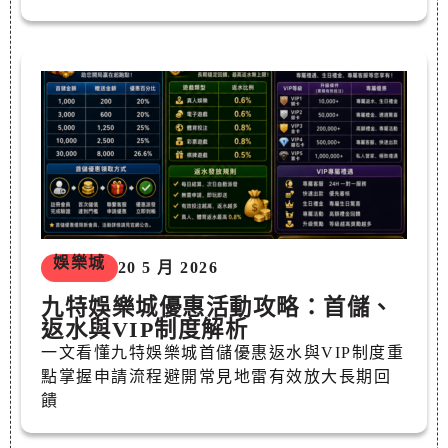
娛樂城
20 5 月 2026
九特娛樂城優惠活動攻略：首儲、
返水與VIP制度解析
一文看懂九特娛樂城首儲優惠返水與VIP制度重
點掌握申請流程避開常見地雷有效放大長期回
饋