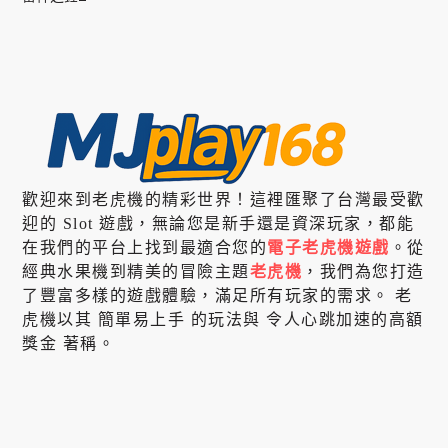
歡迎來到老虎機的精彩世界！這裡匯聚了台灣最受歡
迎的 Slot 遊戲，無論您是新手還是資深玩家，都能
在我們的平台上找到最適合您的
電子老虎機遊戲
。從
經典水果機到精美的冒險主題
老虎機
，我們為您打造
了豐富多樣的遊戲體驗，滿足所有玩家的需求。 老
虎機以其 簡單易上手 的玩法與 令人心跳加速的高額
獎金 著稱。