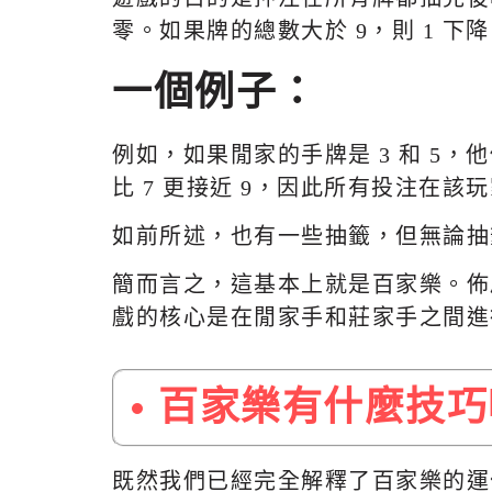
零。如果牌的總數大於 9，則 1 
一個例子：
例如，如果閒家的手牌是 3 和 5，他們
比 7 更接近 9，因此所有投注在該
如前所述，也有一些抽籤，但無論抽
簡而言之，這基本上就是百家樂。佈
戲的核心是在閒家手和莊家手之間進
百家樂有什麼技巧
既然我們已經完全解釋了百家樂的運