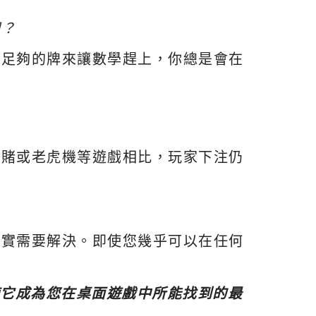
吧？
玩足夠的牌來讓數學趕上，你總是會在
盤賭或老虎機等遊戲相比，玩家下注仍
確實需要解決。即使您幾乎可以在任何
它成為您在桌面遊戲中所能找到的最