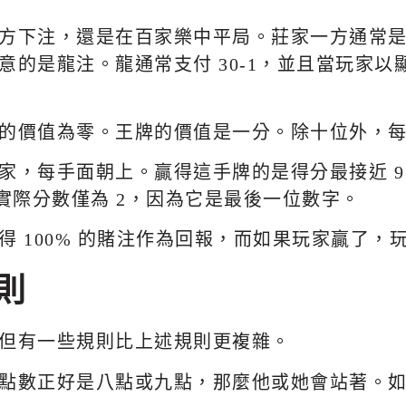
方下注，還是在百家樂中平局。莊家一方通常
意的是龍注。龍通常支付 30-1，並且當玩家
十的價值為零。王牌的價值是一分。除十位外，
家，每手面朝上。贏得這手牌的是得分最接近 9
，則實際分數僅為 2，因為它是最後一位數字。
 100% 的賭注作為回報，而如果玩家贏了，玩家
則
，但有一些規則比上述規則更複雜。
點數正好是八點或九點，那麼他或她會站著。