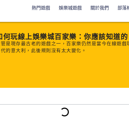
熱門遊戲
娛樂城遊戲
關於我們
部落
如何玩線上娛樂城百家樂：你應該知道的
儘管是現存最古老的遊戲之一，百家樂仍然是當今在線遊戲環
年代的意大利，此後規則沒有太大變化。
內容目錄