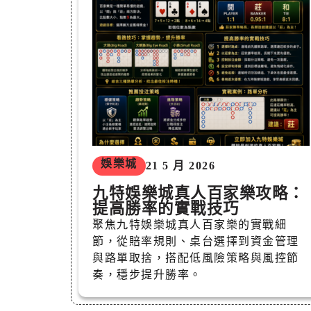
娛樂城
21 5 月 2026
九特娛樂城真人百家樂攻略：
提高勝率的實戰技巧
聚焦九特娛樂城真人百家樂的實戰細
節，從賠率規則、桌台選擇到資金管理
與路單取捨，搭配低風險策略與風控節
奏，穩步提升勝率。