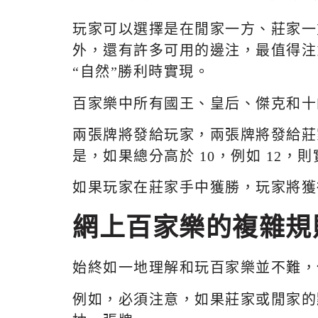
玩家可以選擇是在閒家一方、莊家一
外，還有許多可用的邊注，最值得注
“自然”勝利時實現。
百家樂中所有國王、皇后、傑克和
兩張牌將發給玩家，兩張牌將發給莊
是，如果總分高於 10，例如 12
如果玩家在莊家手中獲勝，玩家將獲得
網上百家樂的複雜規
始終如一地理解和玩百家樂並不難
例如，必須注意，如果莊家或閒家的