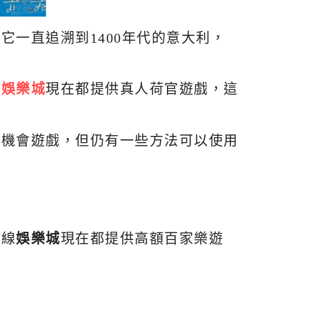
一直追溯到1400年代的意大利，
線
娛樂城
現在都提供真人荷官遊戲，這
的機會遊戲，但仍有一些方法可以使用
在線
娛樂城
現在都提供高額百家樂遊