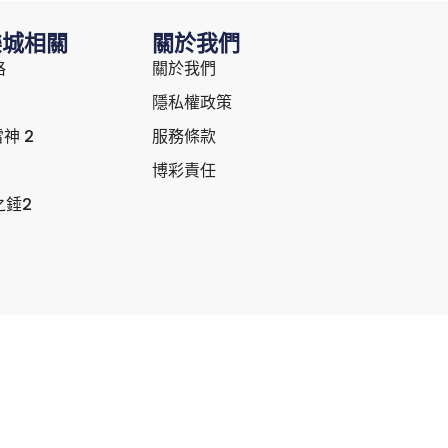
樂城相關
關於我們
格
關於我們
隱私權政策
雷神 2
服務條款
2
博彩責任
之錘2