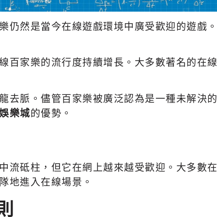
樂仍然是當今在線遊戲環境中廣受歡迎的遊戲。它
線百家樂的流行度持續增長。大多數著名的在
龍去脈。儘管百家樂被廣泛認為是一種未解決
娛樂城
的優勢。
中流砥柱，但它在網上越來越受歡迎。大多數
結隊地進入在線場景。
則