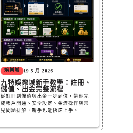
娛樂城
19 5 月 2026
九特娛樂城新手教學：註冊、
儲值、出金完整流程
從註冊到儲值與出金一步到位，帶你完
成帳戶開通、安全設定、金流操作與常
見問題排解，新手也能快速上手。