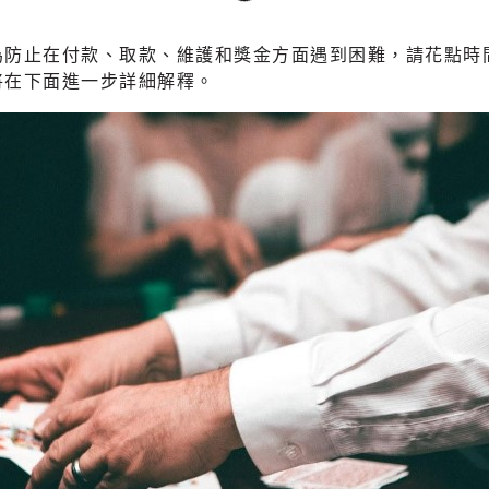
防止在付款、取款、維護和獎金方面遇到困難，請花點時間
將在下面進一步詳細解釋。