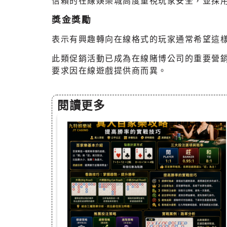
信賴的在線娛樂城高度重視玩家安全，並採
獎金獎勵
表示有興趣轉向在線格式的玩家通常希望這
此類促銷活動已成為在線賭博公司的重要營
要求因在線遊戲提供商而異。
閱讀更多