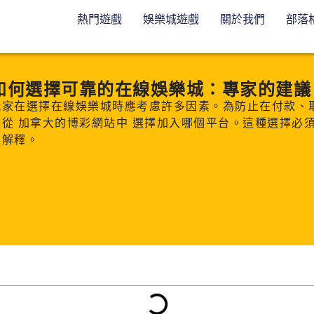
熱門遊戲
娛樂城遊戲
關於我們
部落
如何選擇可靠的在線娛樂城：專家的建議
玩家在選擇在線娛樂城時應考慮許多因素。為防止在付款、
間從 加拿大的博彩網站中 選擇加入哪個平台。這種選擇必
細解釋。
內容目錄