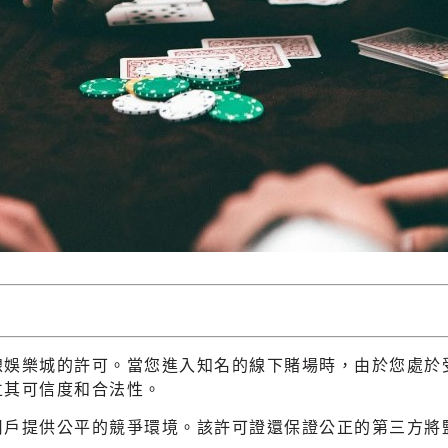
線娛樂城的許可。當您進入知名的線下賭場時，由於您處於
立其可信度和合法性。
用戶提供公平的競爭環境。該許可證還保證公正的第三方將