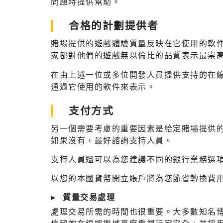
問題時提供幫助。
合格的計劃提供者
賭場提供的遊戲體驗質量反映在它使用的軟件中。一些頂級
家都對他們的遊戲無以倫比的品質表示最崇
在由上述一位或多位開發人員提供支持的在
通過它使用的軟件來表示。
支付方式
另一個需要考慮的重要因素是給定賭場提供
如果沒有，最好諮詢支持人員。
支持人員還可以為您建議不同的銀行業務選
以您的本國貨幣開立賬戶將為您節省轉換費
質量交易處理
處理交易所需的時間也很重要。大多數知名