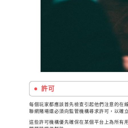
許可
每個玩家都應該首先檢查引起他們注意的在
聯網賭場還必須向監管機構尋求許可，以確
這些許可機構優先確保在某個平台上為所有