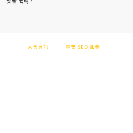
獎金 著稱。
© 2026 MJplay168 All Rights Reserved.
本站由
大奧資訊
架設｜
專業 SEO 服務
提供支持