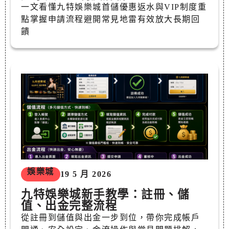
一文看懂九特娛樂城首儲優惠返水與VIP制度重
點掌握申請流程避開常見地雷有效放大長期回
饋
娛樂城
19 5 月 2026
九特娛樂城新手教學：註冊、儲
值、出金完整流程
從註冊到儲值與出金一步到位，帶你完成帳戶