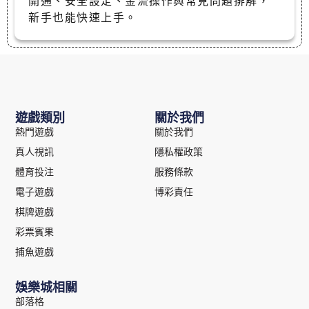
開通、安全設定、金流操作與常見問題排解，
新手也能快速上手。
遊戲類別
關於我們
熱門遊戲
關於我們
真人視訊
隱私權政策
體育投注
服務條款
電子遊戲
博彩責任
棋牌遊戲
彩票賓果
捕魚遊戲
娛樂城相關
部落格