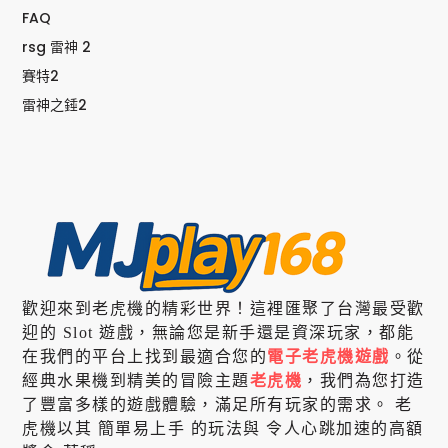
FAQ
rsg 雷神 2
賽特2
雷神之錘2
歡迎來到老虎機的精彩世界！這裡匯聚了台灣最受歡
迎的 Slot 遊戲，無論您是新手還是資深玩家，都能
在我們的平台上找到最適合您的
電子老虎機遊戲
。從
經典水果機到精美的冒險主題
老虎機
，我們為您打造
了豐富多樣的遊戲體驗，滿足所有玩家的需求。 老
虎機以其 簡單易上手 的玩法與 令人心跳加速的高額