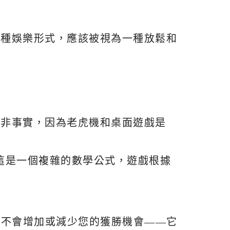
一種娛樂形式，應該被視為一種放鬆和
遠非事實，因為老虎機和桌面遊戲是
這是一個複雜的數學公式，遊戲根據
都不會增加或減少您的獲勝機會——它