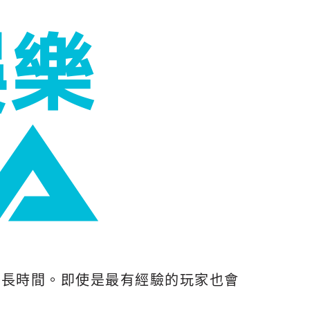
很長時間。即使是最有經驗的玩家也會