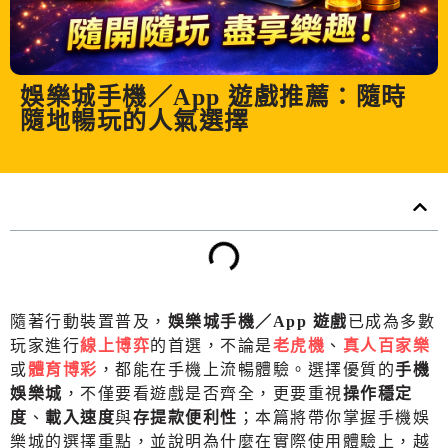
娛樂城手機／App 遊戲推薦：隨時
隨地暢玩的人氣選擇
內容目錄
隨著行動裝置普及，
娛樂城手機／App 遊戲
已成為多數
玩家進行
線上博弈
的首選，不論是
老虎機
、
真人百家樂
或
體育博彩
，都能在手機上流暢體驗。選擇優質的
手機
娛樂城
，不僅要看遊戲是否齊全，更要重視
操作穩定
度
、
載入速度
與
存提款便利性
；本篇將帶你掌握手機娛
樂城的選擇重點，並說明為什麼在實際使用體驗上，越