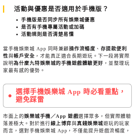
活動與優惠是否適用於手機版？
手機版是否同步所有娛樂城優惠
是否有手機專屬活動或加碼
活動規則是否清楚易懂
當手機娛樂城 App 同時兼顧
操作流暢度
、
存提款便利
性
與
帳戶安全
，才能真正適合長期遊玩。下一段將實際
說明
為什麼九特娛樂城的手機遊戲體驗更好
，並整理玩
家最有感的優勢。
選擇手機娛樂城 App 時必看重點，
避免踩雷
市面上的
娛樂城手機／App 遊戲
選擇眾多，但實際體驗
落差極大。對於進行
線上博弈
與
真錢娛樂城
遊玩的玩家
而言，選對手機娛樂城 App，不僅能提升遊戲流暢度，