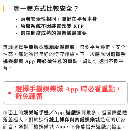
哪一種方式比較安全？
兩者安全性相同，關鍵在平台本身
原廠系統不因裝置改變 RTP
選擇制度成熟的娛樂城最重要
無論選擇
手機版
或
電腦版娛樂城
，只要平台穩定、安全
性高，都能獲得良好的博弈體驗。下一段將說明
選擇手
機娛樂城 App 時必須注意的重點
，幫助你避開不良平
台。
選擇手機娛樂城 App 時必看重點，
避免踩雷
市面上的
娛樂城手機／App 遊戲
選擇眾多，但實際體驗
落差極大。對於進行
線上博弈
與
真錢娛樂城
遊玩的玩家
而言，選對手機娛樂城 App，不僅能提升遊戲流暢度，