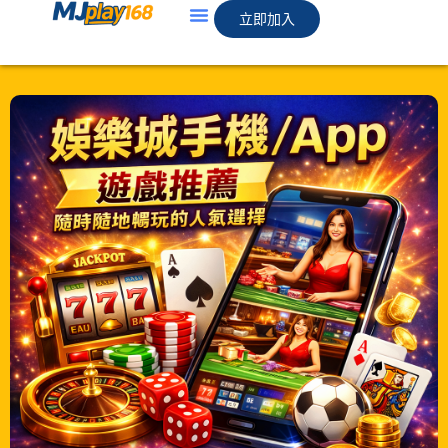
立即加入
熱門遊戲
娛樂城遊戲
關於我們
部落格