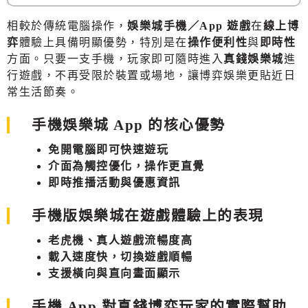
相較於傳統電腦操作，
娛樂城手機／App 遊戲
在
線上博
弈
體驗上具備明顯優勢，特別是在
操作便利性
與
即時性
方面。只要一支手機，玩家即可隨時進入
真錢娛樂城
進
行遊戲，不再受限於裝置或場地，讓博弈娛樂更貼近日
常生活節奏。
手機娛樂城 App 的核心優勢
免開電腦即可快速遊玩
介面為觸控優化，操作更直覺
即時推播活動與優惠資訊
手機版娛樂城在遊戲體驗上的表現
老虎機、真人遊戲流暢度高
載入速度快，切換遊戲順暢
支援橫向與直向畫面顯示
手機 App 對真錢博弈玩家的實際幫助