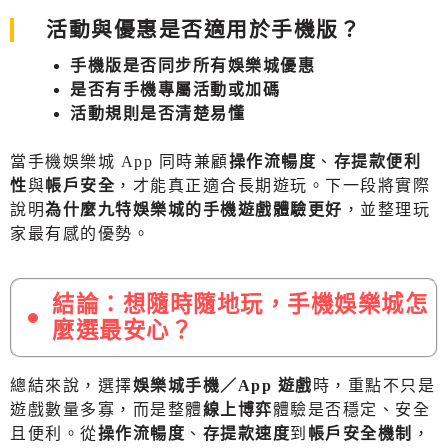
活動與優惠是否適用於手機版？
手機版是否同步所有娛樂城優惠
是否有手機專屬活動或加碼
活動規則是否清楚易懂
當手機娛樂城 App 同時兼顧
操作流暢度
、
存提款便利
性
與
帳戶安全
，才能真正適合長期遊玩。下一段將實際
說明
為什麼九特娛樂城的手機遊戲體驗更好
，並整理玩
家最有感的優勢。
結論：想隨時隨地玩，手機娛樂城怎
麼選最安心？
總結來說，選擇
娛樂城手機／App 遊戲
時，重點不只是
遊戲數量多寡，而是整體
線上博弈
體驗是否穩定、安全
且便利。從
操作流暢度
、
存提款速度
到
帳戶安全機制
，