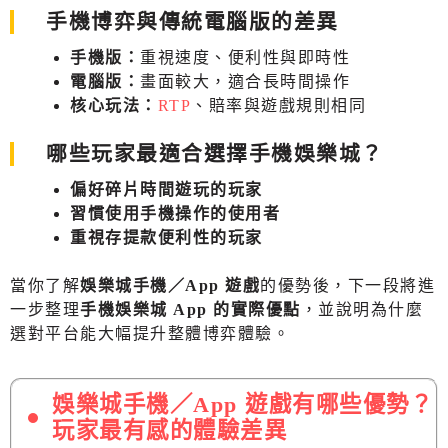
手機博弈與傳統電腦版的差異
手機版：
重視速度、便利性與即時性
電腦版：
畫面較大，適合長時間操作
核心玩法：
RTP
、賠率與遊戲規則相同
哪些玩家最適合選擇手機娛樂城？
偏好碎片時間遊玩的玩家
習慣使用手機操作的使用者
重視存提款便利性的玩家
當你了解
娛樂城手機／App 遊戲
的優勢後，下一段將進
一步整理
手機娛樂城 App 的實際優點
，並說明為什麼
選對平台能大幅提升整體博弈體驗。
娛樂城手機／App 遊戲有哪些優勢？
玩家最有感的體驗差異