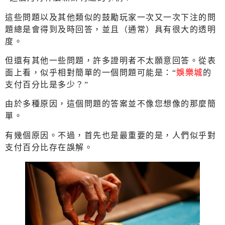
這些問題以及其他類似的鼓勵玩家一次又一次下注的問
題總是會得到及時回答，並且（通常）具有很大的透明
度。
但還有其他一些問題，許多證明者不太願意回答。從表
面上看，似乎相對簡單的一個問題可能是：“
娛樂城
的
支付百分比是多少？”
由於多種原因，這個問題的答案並不像您想像的那麼簡
單。
有幾個原因。不過，首先也是最重要的是，人們似乎對
支付百分比存在誤解。