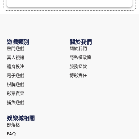
遊戲類別
關於我們
熱門遊戲
關於我們
真人視訊
隱私權政策
體育投注
服務條款
電子遊戲
博彩責任
棋牌遊戲
彩票賓果
捕魚遊戲
娛樂城相關
部落格
FAQ