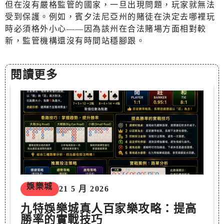
但在沒有嚴格監管的國家，一旦出現問題，玩家就無法
受到保護。例如，賓夕法尼亞州的賭徒在決定去哪裡玩
時必須格外小心——因為該州在合法賭場方面相對較
新，監管機構還沒有時間站穩腳跟。
閱讀更多
娛樂城
21 5 月 2026
九特娛樂城真人百家樂攻略：提高
勝率的實戰技巧