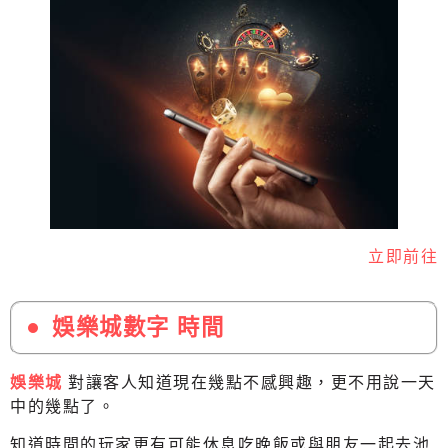
立即前往
娛樂城數字 時間
娛樂城
對讓客人知道現在幾點不感興趣，更不用說一天
中的幾點了。
知道時間的玩家更有可能休息吃晚飯或與朋友一起去池