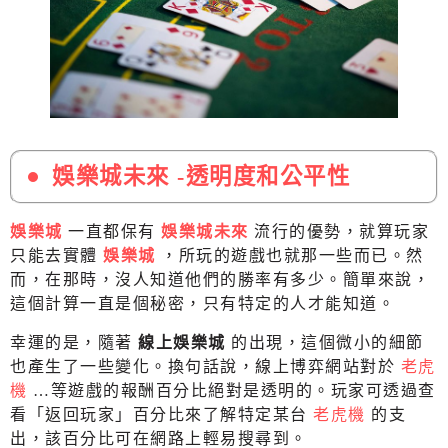
娛樂城未來
-透明度和公平性
娛樂城
一直都保有
娛樂城未來
流行的優勢，就算玩家
只能去實體
娛樂城
，所玩的遊戲也就那一些而已。然
而，在那時，沒人知道他們的勝率有多少。簡單來說，
這個計算一直是個秘密，只有特定的人才能知道。
幸運的是，隨著
線上娛樂城
的出現，這個微小的細節
也產生了一些變化。換句話說，線上博弈網站對於
老虎
機
…等遊戲的報酬百分比絕對是透明的。玩家可透過查
看「返回玩家」百分比來了解特定某台
老虎機
的支
出，該百分比可在網路上輕易搜尋到。