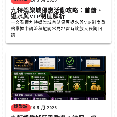
20 5 月 2026
九特娛樂城優惠活動攻略：首儲、
返水與VIP制度解析
一文看懂九特娛樂城首儲優惠返水與VIP制度重
點掌握申請流程避開常見地雷有效放大長期回
饋
娛樂城
19 5 月 2026