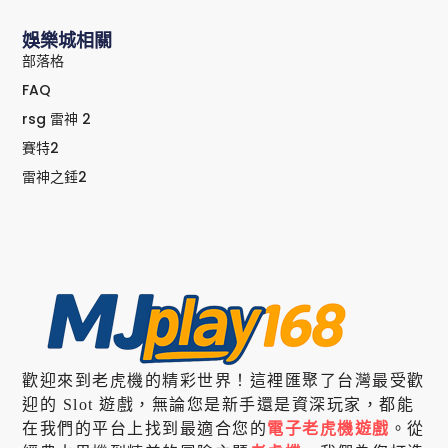
娛樂城相關
部落格
FAQ
rsg 雷神 2
賽特2
雷神之錘2
歡迎來到老虎機的精彩世界！這裡匯聚了台灣最受歡
迎的 Slot 遊戲，無論您是新手還是資深玩家，都能
在我們的平台上找到最適合您的
電子老虎機遊戲
。從