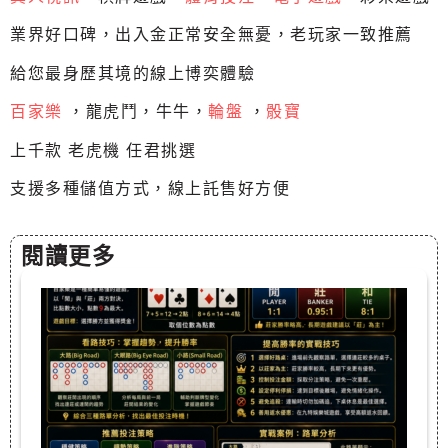
業界好口碑，出入金正常安全無憂，老玩家一致推薦
給您最身歷其境的線上博奕體驗
百家樂
，龍虎鬥，牛牛，
輪盤
，
骰寶
上千款 老虎機 任君挑選
支援多種儲值方式，線上託售好方便
閱讀更多