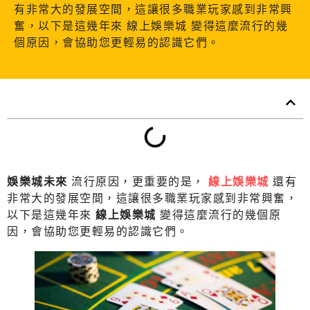
有非常大的發展空間，這讓很多職業玩家感到非常興
奮，以下是這幾年來 線上娛樂城 變得這麼流行的幾
個原因，會協助您更輕易的認識它們。
內容目錄
娛樂城未來
流行原因，更重要的是，
線上娛樂城
還有
非常大的發展空間，這讓很多職業玩家感到非常興奮，
以下是這幾年來
線上娛樂城
變得這麼流行的幾個原
因，會協助您更輕易的認識它們。