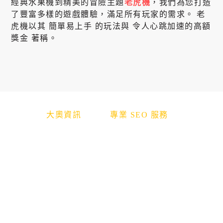
經典水果機到精美的冒險主題
老虎機
，我們為您打造
了豐富多樣的遊戲體驗，滿足所有玩家的需求。 老
虎機以其 簡單易上手 的玩法與 令人心跳加速的高額
獎金 著稱。
© 2026 MJplay168 All Rights Reserved.
本站由
大奧資訊
架設｜
專業 SEO 服務
提供支持