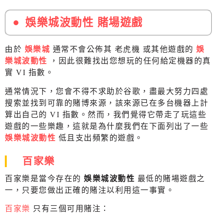
娛樂城波動性
賭場遊戲
由於
娛樂城
通常不會公佈其 老虎機 或其他遊戲的
娛
樂城波動性
，因此很難找出您想玩的任何給定機器的真
實 VI 指數。
通常情況下，您會不得不求助於谷歌，盡最大努力四處
搜索並找到可靠的賭博來源，該來源已在多台機器上計
算出自己的 VI 指數。然而，我們覺得它帶走了玩這些
遊戲的一些樂趣，這就是為什麼我們在下面列出了一些
娛樂城波動性
低且支出頻繁的遊戲。
百家樂
百家樂是當今存在的
娛樂城波動性
最低的賭場遊戲之
一，只要您做出正確的賭注以利用這一事實。
百家樂
只有三個可用賭注：