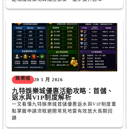
娛樂城
20 5 月 2026
九特娛樂城優惠活動攻略：首儲、
返水與VIP制度解析
一文看懂九特娛樂城首儲優惠返水與VIP制度重
點掌握申請流程避開常見地雷有效放大長期回
饋