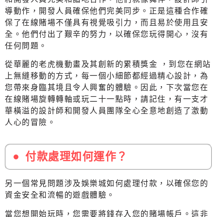
導動作，開發人員確保他們完美同步。正是這種合作確
保了在線賭場不僅具有視覺吸引力，而且易於使用且安
全。他們付出了艱辛的努力，以確保您玩得開心，沒有
任何問題。
從華麗的老虎機動畫及其創新的累積獎金 ，到您在網站
上無縫移動的方式，每一個小細節都經過精心設計，為
您帶來身臨其境且令人興奮的體驗。因此，下次當您在
在線賭場旋轉轉軸或玩二十一點時，請記住，有一支才
華橫溢的設計師和開發人員團隊全心全意地創造了激動
人心的冒險。
付款處理如何運作？
另一個常見問題涉及娛樂城如何處理付款，以確保您的
資金安全和流暢的遊戲體驗。
當您想開始玩時，您需要將錢存入您的賭場帳戶。這非