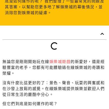
底是如何運作的呢？ 我們整理了一些最常見的問題及
其答案，以幫助您更多地了解娛樂城的幕後情況，並
消除您對娛樂城的疑慮。
內容目錄
無論您是剛剛開始玩在線
娛樂城遊戲
的新愛好，還是經
驗豐富的老手，您都有可能體驗過在線娛樂城的奇蹟和
榮耀。
沒有什麼比這更好的了：景色、聲音、玩耍的興奮感和
在沙發上放鬆的感覺。在線娛樂城提供娛樂並歡迎人們
從日常生活的嚴酷中分心。
但它們到底是如何運作的呢？