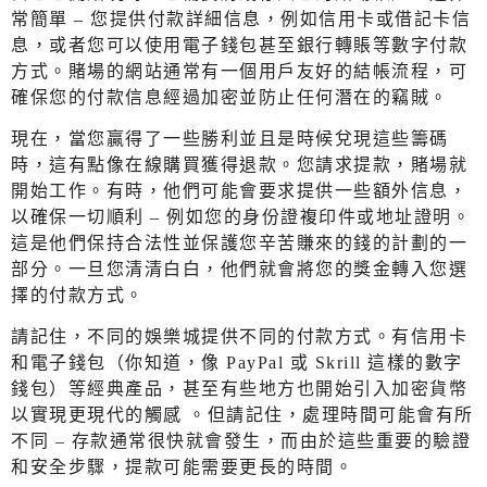
常簡單 – 您提供付款詳細信息，例如信用卡或借記卡信
息，或者您可以使用電子錢包甚至銀行轉賬等數字付款
方式。賭場的網站通常有一個用戶友好的結帳流程，可
確保您的付款信息經過加密並防止任何潛在的竊賊。
現在，當您贏得了一些勝利並且是時候兌現這些籌碼
時，這有點像在線購買獲得退款。您請求提款，賭場就
開始工作。有時，他們可能會要求提供一些額外信息，
以確保一切順利 – 例如您的身份證複印件或地址證明。
這是他們保持合法性並保護您辛苦賺來的錢的計劃的一
部分。一旦您清清白白，他們就會將您的獎金轉入您選
擇的付款方式。
請記住，不同的娛樂城提供不同的付款方式。有信用卡
和電子錢包（你知道，像 PayPal 或 Skrill 這樣的數字
錢包）等經典產品，甚至有些地方也開始引入加密貨幣
以實現更現代的觸感 。但請記住，處理時間可能會有所
不同 – 存款通常很快就會發生，而由於這些重要的驗證
和安全步驟，提款可能需要更長的時間。