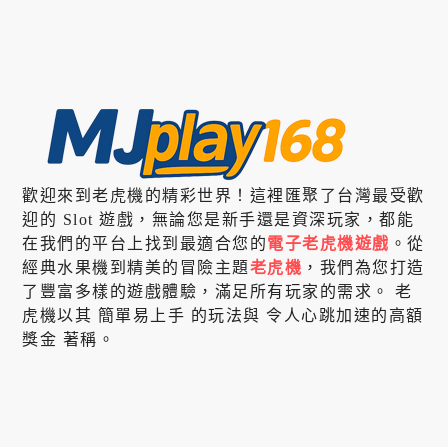
歡迎來到老虎機的精彩世界！這裡匯聚了台灣最受歡
迎的 Slot 遊戲，無論您是新手還是資深玩家，都能
在我們的平台上找到最適合您的
電子老虎機遊戲
。從
經典水果機到精美的冒險主題
老虎機
，我們為您打造
了豐富多樣的遊戲體驗，滿足所有玩家的需求。 老
虎機以其 簡單易上手 的玩法與 令人心跳加速的高額
獎金 著稱。