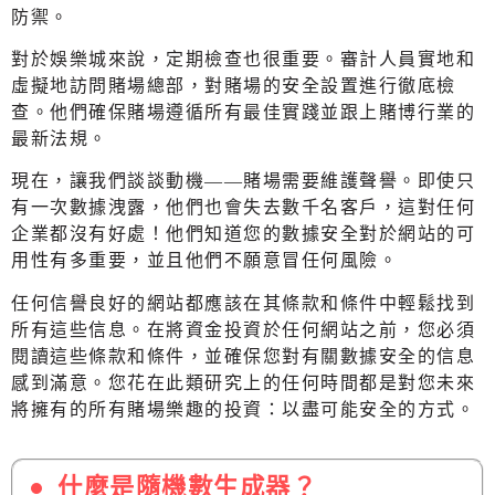
防禦。
對於娛樂城來說，定期檢查也很重要。審計人員實地和
虛擬地訪問賭場總部，對賭場的安全設置進行徹底檢
查。他們確保賭場遵循所有最佳實踐並跟上賭博行業的
最新法規。
現在，讓我們談談動機——賭場需要維護聲譽。即使只
有一次數據洩露，他們也會失去數千名客戶，這對任何
企業都沒有好處！他們知道您的數據安全對於網站的可
用性有多重要，並且他們不願意冒任何風險。
任何信譽良好的網站都應該在其條款和條件中輕鬆找到
所有這些信息。在將資金投資於任何網站之前，您必須
閱讀這些條款和條件，並確保您對有關數據安全的信息
感到滿意。您花在此類研究上的任何時間都是對您未來
將擁有的所有賭場樂趣的投資：以盡可能安全的方式。
什麼是隨機數生成器？