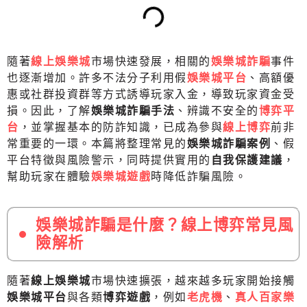
隨著
線上娛樂城
市場快速發展，相關的
娛樂城詐騙
事件
也逐漸增加。許多不法分子利用假
娛樂城平台
、高額優
惠或社群投資群等方式誘導玩家入金，導致玩家資金受
損。因此，了解
娛樂城詐騙手法
、辨識不安全的
博弈平
台
，並掌握基本的防詐知識，已成為參與
線上博弈
前非
常重要的一環。本篇將整理常見的
娛樂城詐騙案例
、假
平台特徵與風險警示，同時提供實用的
自我保護建議
，
幫助玩家在體驗
娛樂城遊戲
時降低詐騙風險。
娛樂城詐騙是什麼？線上博弈常見風
險解析
隨著
線上娛樂城
市場快速擴張，越來越多玩家開始接觸
娛樂城平台
與各類
博弈遊戲
，例如
老虎機
、
真人百家樂