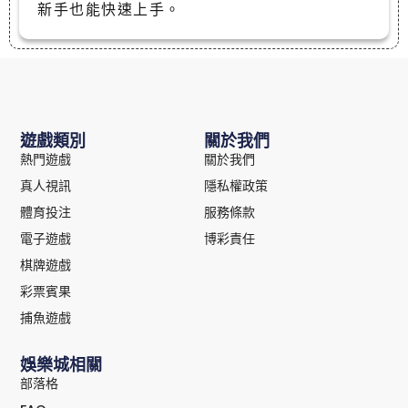
新手也能快速上手。
遊戲類別
關於我們
熱門遊戲
關於我們
真人視訊
隱私權政策
體育投注
服務條款
電子遊戲
博彩責任
棋牌遊戲
彩票賓果
捕魚遊戲
娛樂城相關
部落格