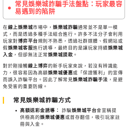
常見娛樂城詐騙手法盤點：玩家最容
易遇到的陷阱
在
線上娛樂城
市場中，
娛樂城詐騙
通常並不是單一模
式，而是透過多種手法組合進行。許多不法分子會利用
玩家對
博弈平台
規則不熟悉，透過社群媒體、假網站或
假
娛樂城客服
進行誘導，最終目的是讓玩家持續
娛樂城
入金
，但卻無法正常
娛樂城提款
。
對於剛接觸
線上博弈
的新手玩家來說，若沒有辨識能
力，很容易因為高額
娛樂城優惠
或「保證獲利」的宣傳
而誤入詐騙平台。因此了解常見
娛樂城詐騙手法
，是避
免受害的重要防線。
常見娛樂城詐騙方式
高額送彩金誘導：
詐騙
娛樂城平台
會宣稱提
供極高的
娛樂城優惠
或首存翻倍，吸引玩家註
冊與入金。