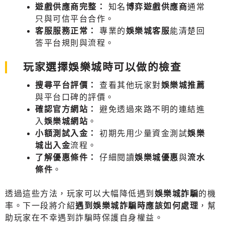
遊戲供應商完整：
知名
博弈遊戲供應商
通常
只與可信平台合作。
客服服務正常：
專業的
娛樂城客服
能清楚回
答平台規則與流程。
玩家選擇娛樂城時可以做的檢查
搜尋平台評價：
查看其他玩家對
娛樂城推薦
與平台口碑的評價。
確認官方網站：
避免透過來路不明的連結進
入
娛樂城網站
。
小額測試入金：
初期先用少量資金測試
娛樂
城出入金
流程。
了解優惠條件：
仔細閱讀
娛樂城優惠
與
流水
條件
。
透過這些方法，玩家可以大幅降低遇到
娛樂城詐騙
的機
率。下一段將介紹
遇到娛樂城詐騙時應該如何處理
，幫
助玩家在不幸遇到詐騙時保護自身權益。