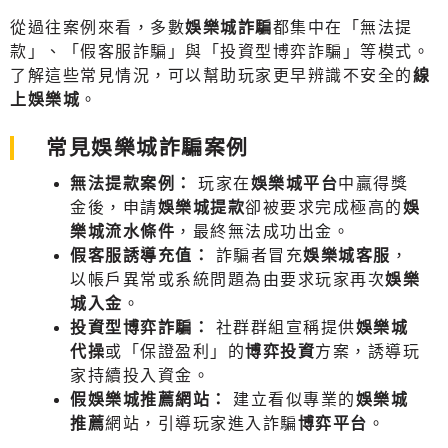
從過往案例來看，多數
娛樂城詐騙
都集中在「無法提
款」、「假客服詐騙」與「投資型博弈詐騙」等模式。
了解這些常見情況，可以幫助玩家更早辨識不安全的
線
上娛樂城
。
常見娛樂城詐騙案例
無法提款案例：
玩家在
娛樂城平台
中贏得獎
金後，申請
娛樂城提款
卻被要求完成極高的
娛
樂城流水條件
，最終無法成功出金。
假客服誘導充值：
詐騙者冒充
娛樂城客服
，
以帳戶異常或系統問題為由要求玩家再次
娛樂
城入金
。
投資型博弈詐騙：
社群群組宣稱提供
娛樂城
代操
或「保證盈利」的
博弈投資
方案，誘導玩
家持續投入資金。
假娛樂城推薦網站：
建立看似專業的
娛樂城
推薦
網站，引導玩家進入詐騙
博弈平台
。