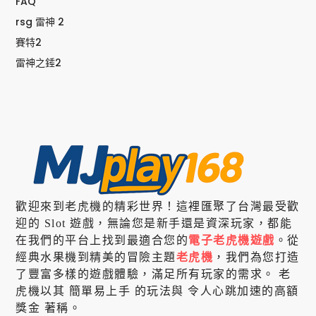
FAQ
rsg 雷神 2
賽特2
雷神之錘2
歡迎來到老虎機的精彩世界！這裡匯聚了台灣最受歡
迎的 Slot 遊戲，無論您是新手還是資深玩家，都能
在我們的平台上找到最適合您的
電子老虎機遊戲
。從
經典水果機到精美的冒險主題
老虎機
，我們為您打造
了豐富多樣的遊戲體驗，滿足所有玩家的需求。 老
虎機以其 簡單易上手 的玩法與 令人心跳加速的高額
獎金 著稱。