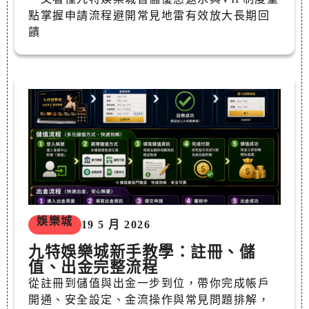
點掌握申請流程避開常見地雷有效放大長期回
饋
娛樂城
19 5 月 2026
九特娛樂城新手教學：註冊、儲
值、出金完整流程
從註冊到儲值與出金一步到位，帶你完成帳戶
開通、安全設定、金流操作與常見問題排解，