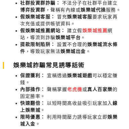
社群投資群詐騙：
不法分子在社群平台建立
博弈投資群
，聲稱有內線或
娛樂城代操
服務。
假娛樂城客服：
冒充
娛樂城客服
要求玩家再
次充值或提供帳號資料。
假娛樂城推薦網站：
建立假
娛樂城推薦
網
站，導流到詐騙
娛樂城平台
。
提款限制陷阱：
設置不合理的
娛樂城流水條
件
，導致玩家無法
娛樂城出金
。
娛樂城詐騙常見誘導話術
保證獲利：
宣稱透過
娛樂城遊戲
可以穩定賺
錢。
內部操作：
聲稱掌握
老虎機
或
真人百家樂
的
固定勝率。
快速翻倍：
以短時間高收益吸引玩家加入
線
上娛樂城
。
限時優惠：
利用時間壓力誘導玩家立即
娛樂
城入金
。