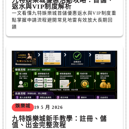
九特娛樂城優惠活動攻略：首儲、
返水與VIP制度解析
一文看懂九特娛樂城首儲優惠返水與VIP制度重
點掌握申請流程避開常見地雷有效放大長期回
饋
娛樂城
19 5 月 2026
九特娛樂城新手教學：註冊、儲
值、出金完整流程