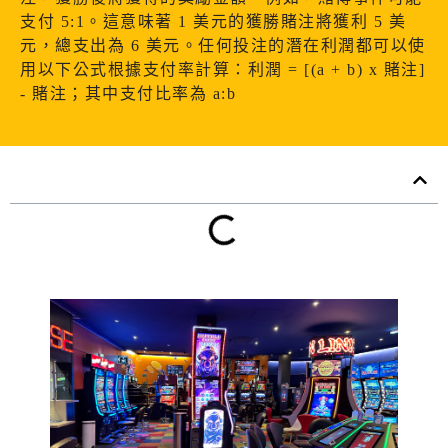
支付 5:1。這意味著 1 美元的獲勝賭注將獲利 5 美
元，總支出為 6 美元。任何投注的潛在利潤都可以使
用以下公式根據支付率計算：利潤 = [(a + b) x 賭注]
- 賭注；其中支付比率為 a:b
內容目錄