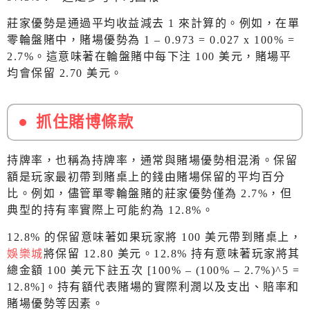
莊家優勢是通過平均收益減去 1 來計算的。例如，在單
零輪盤賭中，賭場優勢為 1 – 0.973 = 0.027 x 100% =
2.7%。這意味著在輪盤賭中每下注 100 美元，賭場平
均會保留 2.70 美元。
抓住賭博條款
持牌率，也稱為持牌率，通常與賭場優勢相混淆。保留
額是玩家最初帶到賭桌上的錢由賭場保留的平均百分
比。例如，儘管單零輪盤賭的莊家優勢僅為 2.7%，但
典型的持有率實際上可能約為 12.8%。
12.8% 的保留意味著如果玩家將 100 美元帶到賭桌上，
娛樂城
將保留 12.80 美元。12.8% 持有意味著玩家將其
總金額 100 美元下註五次 [100% – (100% – 2.7%)^5 =
12.8%]。持有額代表賭場的實際利潤以及支出、賠率和
賭場優勢等因素。