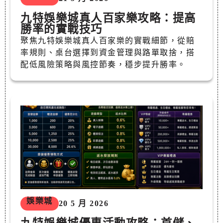
九特娛樂城真人百家樂攻略：提高
勝率的實戰技巧
聚焦九特娛樂城真人百家樂的實戰細節，從賠
率規則、桌台選擇到資金管理與路單取捨，搭
配低風險策略與風控節奏，穩步提升勝率。
娛樂城
20 5 月 2026