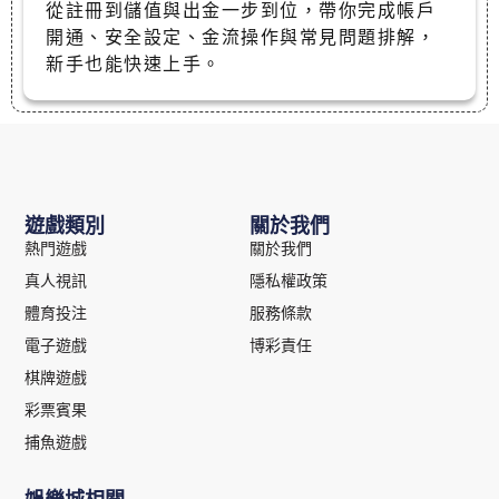
從註冊到儲值與出金一步到位，帶你完成帳戶
開通、安全設定、金流操作與常見問題排解，
新手也能快速上手。
遊戲類別
關於我們
熱門遊戲
關於我們
真人視訊
隱私權政策
體育投注
服務條款
電子遊戲
博彩責任
棋牌遊戲
彩票賓果
捕魚遊戲