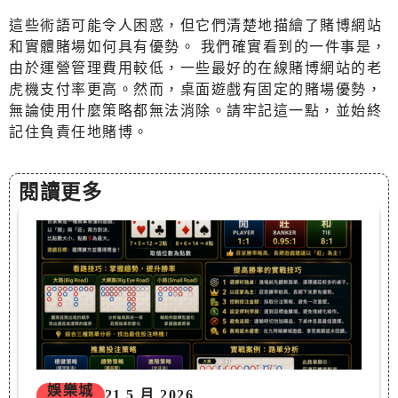
這些術語可能令人困惑，但它們清楚地描繪了賭博網站
和實體賭場如何具有優勢。 我們確實看到的一件事是，
由於運營管理費用較低，一些最好的在線賭博網站的老
虎機支付率更高。然而，桌面遊戲有固定的賭場優勢，
無論使用什麼策略都無法消除。請牢記這一點，並始終
記住負責任地賭博。
閱讀更多
娛樂城
21 5 月 2026