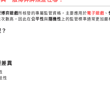
型博弈遊戲
所核發的專屬監管資格，主要應用於
電子遊戲
、
注次數高，因此在
公平性
與
隨機性
上的監管標準通常更加嚴
型？
要差異
性
法性
？