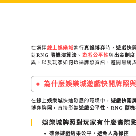
在選擇
線上娛樂城
進行
真錢博弈
時，
遊戲快
對
RNG 隨機演算法
、
遊戲公平性
與
出金制度
異，以及玩家如何透過牌照資訊，避開黑網
為什麼娛樂城遊戲快開牌照
在
線上娛樂城
快速發展的環境中，
遊戲快開
博弈牌照
，直接影響
遊戲公平性
、
RNG 隨
娛樂城牌照對玩家有什麼實際
確保遊戲結果公平，避免人為操控