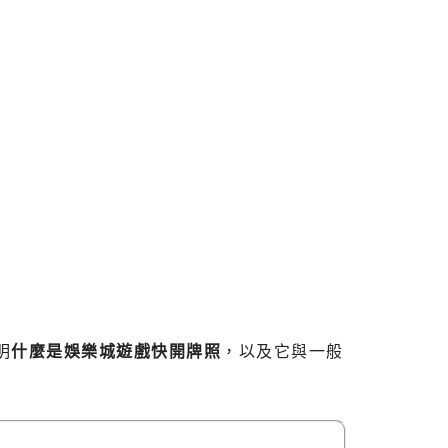
明
什麼是娛樂城遊戲快開牌照
，以及它與一般