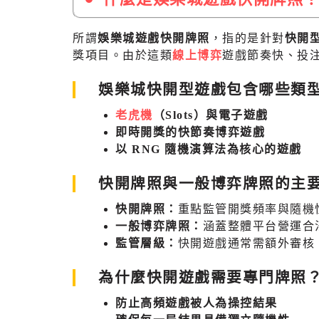
所謂
娛樂城遊戲快開牌照
，指的是針對
快開
獎項目。由於這類
線上博弈
遊戲節奏快、投
娛樂城快開型遊戲包含哪些類
老虎機
（Slots）與電子遊戲
即時開獎的快節奏博弈遊戲
以 RNG 隨機演算法為核心的遊戲
快開牌照與一般博弈牌照的主
快開牌照：
重點監管開獎頻率與隨機
一般博弈牌照：
涵蓋整體平台營運合
監管層級：
快開遊戲通常需額外審核
為什麼快開遊戲需要專門牌照
防止高頻遊戲被人為操控結果