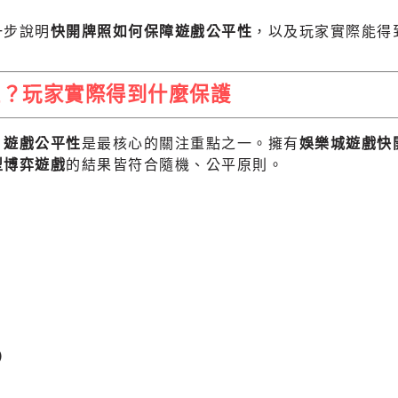
一步說明
快開牌照如何保障遊戲公平性
，以及玩家實際能得
性？玩家實際得到什麼保護
，
遊戲公平性
是最核心的關注重點之一。擁有
娛樂城遊戲快
型博弈遊戲
的結果皆符合隨機、公平原則。
）