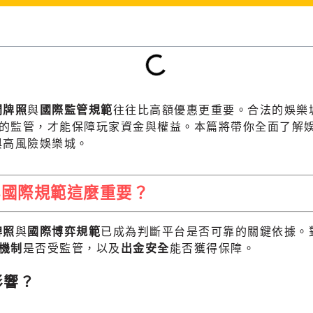
內容目錄
開牌照
與
國際監管規範
往往比高額優惠更重要。合法的娛樂
的監管，才能保障玩家資金與權益。本篇將帶你全面了解
與高風險娛樂城。
與國際規範這麼重要？
牌照
與
國際博弈規範
已成為判斷平台是否可靠的關鍵依據。
機機制
是否受監管，以及
出金安全
能否獲得保障。
影響？