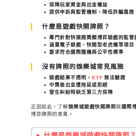
保障玩家資金與出金權益
提供申訴與監管機制，降低詐騙風險
什麼是遊戲快開牌照？
專門針對快速開獎類博弈遊戲的監管
涵蓋電子遊戲、快開型老虎機等項目
要求符合國際隨機與公平性標準
沒有牌照的娛樂城常見風險
遊戲結果不透明，
RTP
無法驗證
中獎後出金遭拖延或拒絕
發生糾紛時缺乏第三方保障
正因如此，了解
娛樂城遊戲快開牌照
與
國際
博弈牌照的差異。
什麼是娛樂城遊戲快開牌照