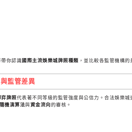
將帶你認識
國際主流娛樂城牌照種類
，並比較各監管機構的
紹與監管差異
博弈牌照
代表著不同等級的監管強度與公信力。合法娛樂城
 隨機演算法
與
資金流向
的審核。