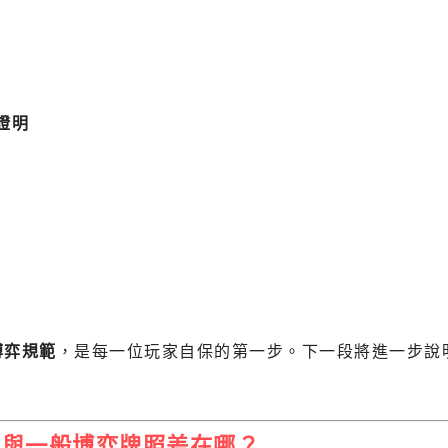
證明
博弈規範
，是每一位玩家自保的第一步。下一段將進一步說
？與一般博弈牌照差在哪？