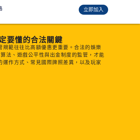
格
立即加入
定要懂的合法關鍵
管規範往往比高額優惠更重要。合法的娛樂
演算法、遊戲公平性與出金制度的監管，才能
的運作方式、常見國際牌照差異，以及玩家