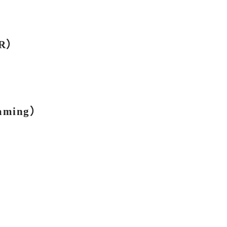
R）
ming）
？