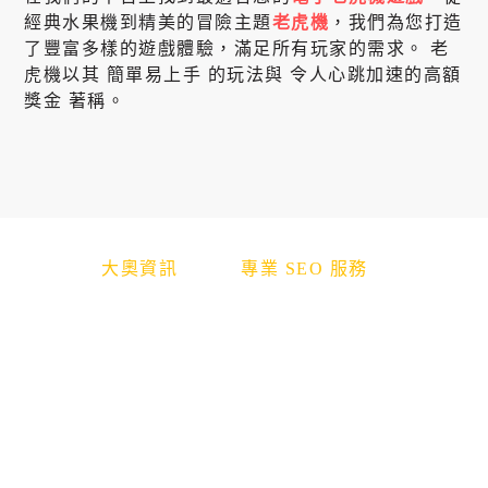
經典水果機到精美的冒險主題
老虎機
，我們為您打造
了豐富多樣的遊戲體驗，滿足所有玩家的需求。 老
虎機以其 簡單易上手 的玩法與 令人心跳加速的高額
獎金 著稱。
© 2026 MJplay168 All Rights Reserved.
本站由
大奧資訊
架設｜
專業 SEO 服務
提供支持