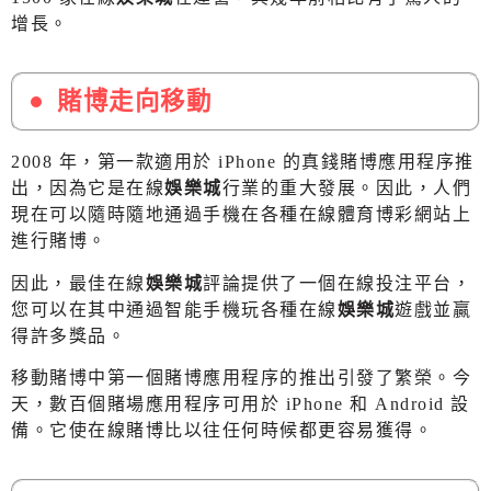
增長。
賭博走向移動
2008 年，第一款適用於 iPhone 的真錢賭博應用程序推
出，因為它是在線
娛樂城
行業的重大發展。因此，人們
現在可以隨時隨地通過手機在各種在線體育博彩網站上
進行賭博。
因此，最佳在線
娛樂城
評論提供了一個在線投注平台，
您可以在其中通過智能手機玩各種在線
娛樂城
遊戲並贏
得許多獎品。
移動賭博中第一個賭博應用程序的推出引發了繁榮。今
天，數百個賭場應用程序可用於 iPhone 和 Android 設
備。它使在線賭博比以往任何時候都更容易獲得。