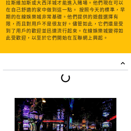
拉斯維加斯或大西洋城才能進入賭場。他們現在可以
在自己舒適的家中做到這一點。 按照今天的標準，早
期的在線娛樂城非常基礎。他們提供的遊戲選擇有
限，而且對用戶不是很友好。儘管如此，它們還是受
到了用戶的歡迎並迅速流行起來。在線娛樂城變得如
此受歡迎，以至於它們開始在互聯網上興起。
內容目錄