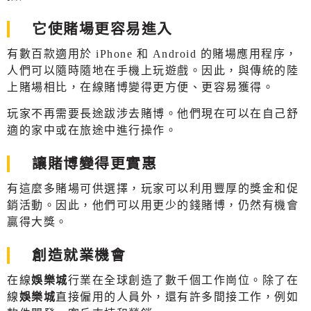
它使賭場更容易進入
有數百款適用於 iPhone 和 Android 的賭場應用程序，
人們可以隨時隨地在手機上玩遊戲。因此，與傳統的陸
上賭場相比，在線賭博變得更方便、更容易獲得。
玩家不再需要長途跋涉去賭博。他們現在可以在自己舒
適的家中或在旅途中進行操作。
讓賭博變得更實惠
有這麼多賭場可供選擇，玩家可以利用豐厚的獎金和促
銷活動。因此，他們可以用更少的錢賭博，仍然有機會
贏得大獎。
創造就業機會
在線
娛樂城
行業在全球創造了數千個工作崗位。除了在
線
娛樂城
直接僱用的人員外，還有許多間接工作，例如