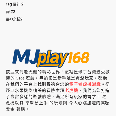
rsg 雷神 2
賽特2
雷神之錘2
歡迎來到老虎機的精彩世界！這裡匯聚了台灣最受歡
迎的 Slot 遊戲，無論您是新手還是資深玩家，都能
在我們的平台上找到最適合您的
電子老虎機遊戲
。從
經典水果機到精美的冒險主題
老虎機
，我們為您打造
了豐富多樣的遊戲體驗，滿足所有玩家的需求。 老
虎機以其 簡單易上手 的玩法與 令人心跳加速的高額
獎金 著稱。