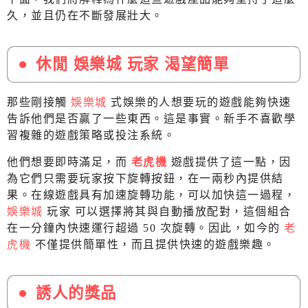
久，並且仍在不斷發展壯大。
休閒
娛樂城
玩家
渴望簡單
那些剛接觸
娛樂城
式娛樂的人想要玩的遊戲能夠快速
告訴他們是否贏了一些東西。這是事實。新手不喜歡學
習複雜的遊戲策略或投注系統。
他們想要即時滿足，而
老虎機
遊戲提供了這一點，因
為它們只需要玩家按下旋轉按鈕，在一兩秒內提供結
果。在線遊戲具有加速旋轉功能，可以加快這一過程，
娛樂城
玩家 可以選擇將其與自動播放配對，這個組合
在一分鐘內快速運行超過 50 次旋轉。因此，如今的
老
虎機
不僅提供簡單性，而且提供快速的遊戲樂趣。
誘人的獎品