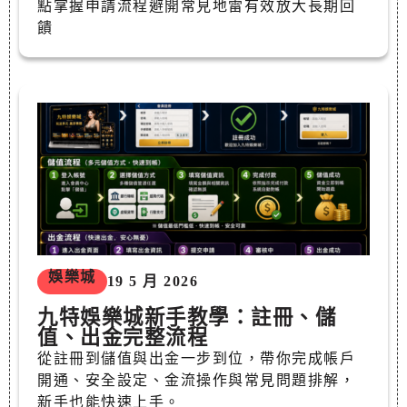
點掌握申請流程避開常見地雷有效放大長期回
饋
娛樂城
19 5 月 2026
九特娛樂城新手教學：註冊、儲
值、出金完整流程
從註冊到儲值與出金一步到位，帶你完成帳戶
開通、安全設定、金流操作與常見問題排解，
新手也能快速上手。