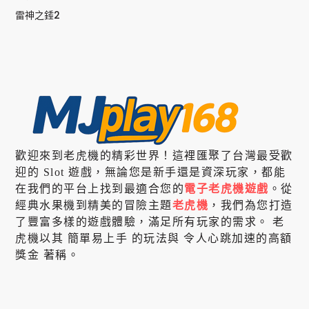
雷神之錘2
歡迎來到老虎機的精彩世界！這裡匯聚了台灣最受歡
迎的 Slot 遊戲，無論您是新手還是資深玩家，都能
在我們的平台上找到最適合您的
電子老虎機遊戲
。從
經典水果機到精美的冒險主題
老虎機
，我們為您打造
了豐富多樣的遊戲體驗，滿足所有玩家的需求。 老
虎機以其 簡單易上手 的玩法與 令人心跳加速的高額
獎金 著稱。