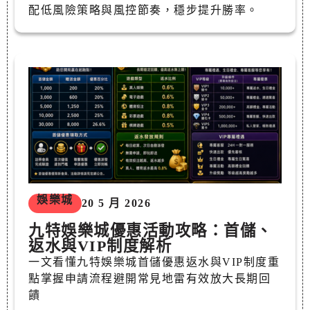
配低風險策略與風控節奏，穩步提升勝率。
娛樂城
20 5 月 2026
九特娛樂城優惠活動攻略：首儲、
返水與VIP制度解析
一文看懂九特娛樂城首儲優惠返水與VIP制度重
點掌握申請流程避開常見地雷有效放大長期回
饋