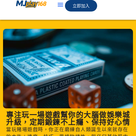
立即加入
熱門遊戲
娛樂城遊戲
關於我們
部落格
專注玩一場遊戲幫你的大腦做娛樂城
升級，定期鍛鍊不上癮、保持好心情
當玩賭場遊戲時，你正在磨練自人類誕生以來就存在