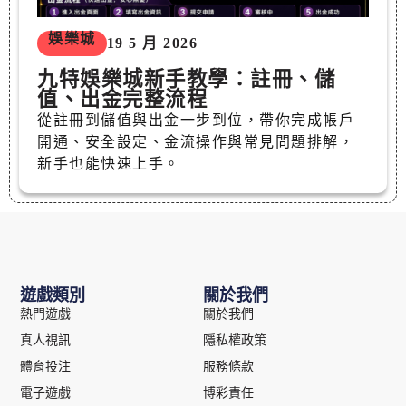
娛樂城
19 5 月 2026
九特娛樂城新手教學：註冊、儲
值、出金完整流程
從註冊到儲值與出金一步到位，帶你完成帳戶
開通、安全設定、金流操作與常見問題排解，
新手也能快速上手。
遊戲類別
關於我們
熱門遊戲
關於我們
真人視訊
隱私權政策
體育投注
服務條款
電子遊戲
博彩責任