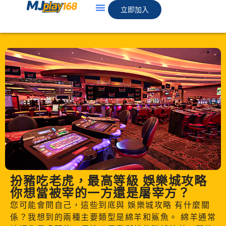
立即加入
熱門遊戲
娛樂城遊戲
關於我們
部落格
扮豬吃老虎，最高等級 娛樂城攻略
你想當被宰的一方還是屠宰方？
您可能會問自己，這些到底與 娛樂城攻略 有什麼關
係？我想到的兩種主要類型是綿羊和鯊魚。 綿羊通常