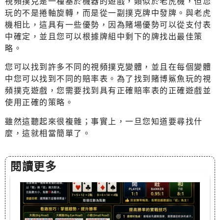
視頻撲克是一種基於機器的遊戲，類似於老虎機，但您
玩的不是捲軸旋轉，而是從一副撲克牌中發牌。與老虎
機相比，這具有一些優勢，因為賭場優勢可以從支付表
中確定，並且您可以根據牌組中剩下的牌找出最佳策
略。
您可以找到許多不同的視頻撲克變體，並且在每個變體
中您可以找到不同的賠率表。為了找到賭博鯊魚玩的視
頻撲克遊戲，您需要找到具有正確賠率表的正確遊戲並
使用正確的策略。
雖然這聽起來很複雜；事實上，一旦您知道要尋找什
麼，這就相當簡單了。
閱讀更多