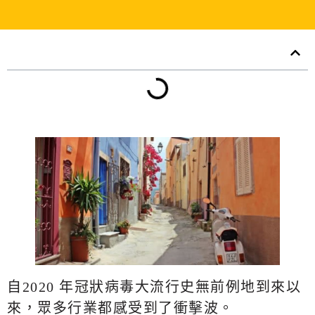
內容目錄
自2020 年冠狀病毒大流行史無前例地到來以
來，眾多行業都感受到了衝擊波。