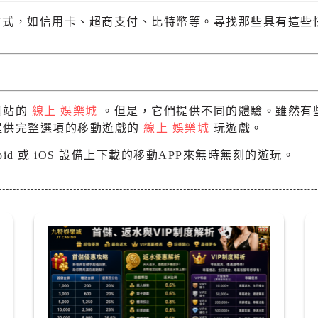
式，如信用卡、超商支付、比特幣等。尋找那些具有這些
網站的
線上 娛樂城
。但是，它們提供不同的體驗。雖然有
提供完整選項的移動遊戲的
線上 娛樂城
玩遊戲。
oid 或 iOS 設備上下載的移動APP來無時無刻的遊玩。