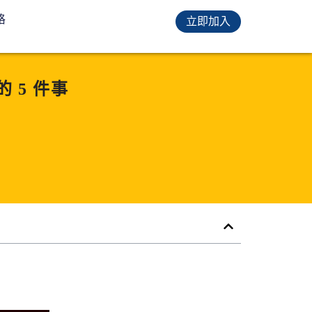
格
立即加入
 5 件事