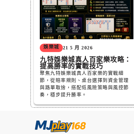
娛樂城
21 5 月 2026
九特娛樂城真人百家樂攻略：
提高勝率的實戰技巧
聚焦九特娛樂城真人百家樂的實戰細
節，從賠率規則、桌台選擇到資金管理
與路單取捨，搭配低風險策略與風控節
奏，穩步提升勝率。