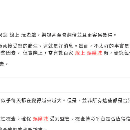
您 線上 玩遊戲，樂趣甚至會翻倍並且更容易獲得。
願意接受您的賭注。這就是好消息。然而，不太好的事實是
些因素。 但實際上，當有數百家
線上 娛樂城
時，研究
因素。
似乎每天都在變得越來越大。但是，並非所有這些都是合法
效性檢查。確保
娛樂城
受到監管。檢查博彩平台是否值得
並檢查他們的執照證書。