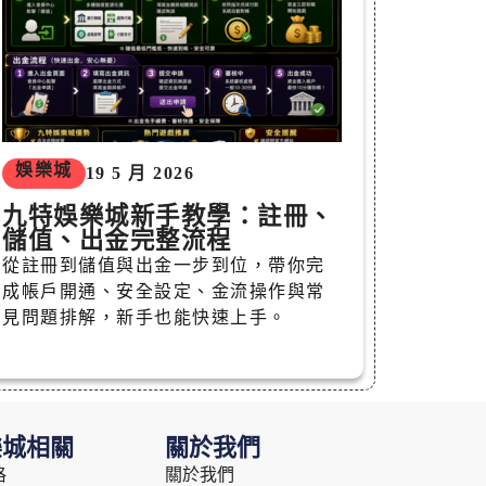
娛樂城
19 5 月 2026
九特娛樂城新手教學：註冊、
儲值、出金完整流程
從註冊到儲值與出金一步到位，帶你完
成帳戶開通、安全設定、金流操作與常
見問題排解，新手也能快速上手。
樂城相關
關於我們
格
關於我們