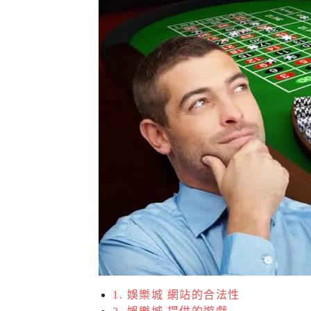
1. 娛樂城 網站的合法性