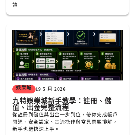
饋
娛樂城
19 5 月 2026
九特娛樂城新手教學：註冊、儲
值、出金完整流程
從註冊到儲值與出金一步到位，帶你完成帳戶
開通、安全設定、金流操作與常見問題排解，
新手也能快速上手。