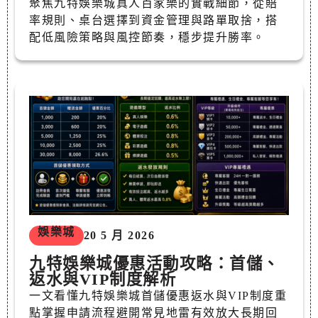
聚焦九特娛樂城真人百家樂的實戰細節，從賠
率規則、桌台選擇到資金管理與路單取捨，搭
配低風險策略與風控節奏，穩步提升勝率。
娛樂城
20 5 月 2026
九特娛樂城優惠活動攻略：首儲、
返水與VIP制度解析
一文看懂九特娛樂城首儲優惠返水與VIP制度重
點掌握申請流程避開常見地雷有效放大長期回