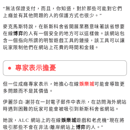
“無法保證支付，而且，你知道，對於那些可能對它們
上癮並有其他問題的人的保護方式也很少。”
麥克馬斯特說，在新斯科舍省開展業務意味著該省想要
在線
博弈
的人有一個安全的地方可以這樣做。該網站包
含一個指向所謂的明智遊戲工具的鏈接，該工具可以讓
玩家限制他們在網站上花費的時間和金錢。
專家表示擔憂
但一位成癮專家表示，她擔心在線
娛樂城
可能會導致更
多問題而不是其價值。
伊麗莎白·謝芬在一封電子郵件中表示，在訪問海外網站
時遇到困難的玩家可能會被吸引到新斯科舍省網站。
她說，ALC 網站上的在線
娛樂城
遊戲和老虎機“現在將
吸引那些不會在非法/離岸網站上
博弈
的人。”