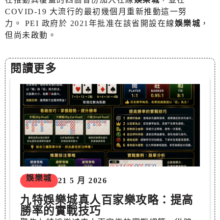
COVID-19 大流行的最初幾個月重新推動這一努
力。 PEI 政府於 2021年批准在該省開設在線
娛樂城
，
但尚未啟動。
閱讀更多
娛樂城
21 5 月 2026
九特娛樂城真人百家樂攻略：提高
勝率的實戰技巧