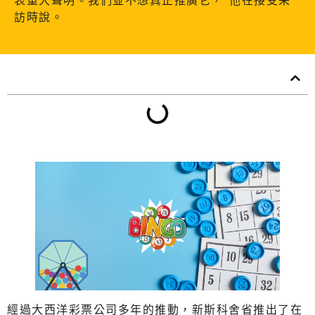
表重大聲明。我們並不想真正推廣它，”他在接受采
訪時說。
內容目錄
經過大西洋彩票公司多年的推動，新斯科舍省推出了在