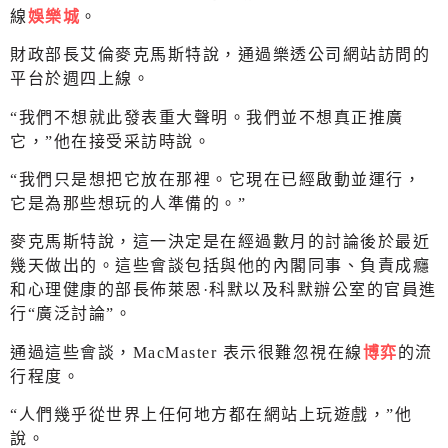
線
娛樂城
。
財政部長艾倫麥克馬斯特說，通過樂透公司網站訪問的
平台於週四上線。
“我們不想就此發表重大聲明。我們並不想真正推廣
它，”他在接受采訪時說。
“我們只是想把它放在那裡。它現在已經啟動並運行，
它是為那些想玩的人準備的。”
麥克馬斯特說，這一決定是在經過數月的討論後於最近
幾天做出的。這些會談包括與他的內閣同事、負責成癮
和心理健康的部長佈萊恩·科默以及科默辦公室的官員進
行“廣泛討論”。
通過這些會談，MacMaster 表示很難忽視在線
博弈
的流
行程度。
“人們幾乎從世界上任何地方都在網站上玩遊戲，”他
說。