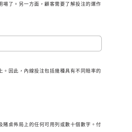
用場了。另一方面，顧客需要了解投注的運作
上。因此，內線投注包括幾種具有不同賠率的
及賭桌佈局上的任何可用列或數十個數字。付