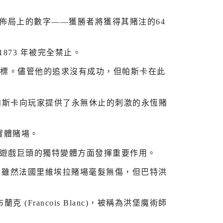
桌佈局上的數字——獲勝者將獲得其賭注的64
873 年被完全禁止。
目標。儘管他的追求沒有成功，但帕斯卡在此
·帕斯卡向玩家提供了永無休止的刺激的永恆賭
實體賭場。
賭場遊戲巨頭的獨特變體方面發揮重要作用。
。雖然法國里維埃拉賭場毫髮無傷，但巴特洪
rancois Blanc)，被稱為洪堡魔術師