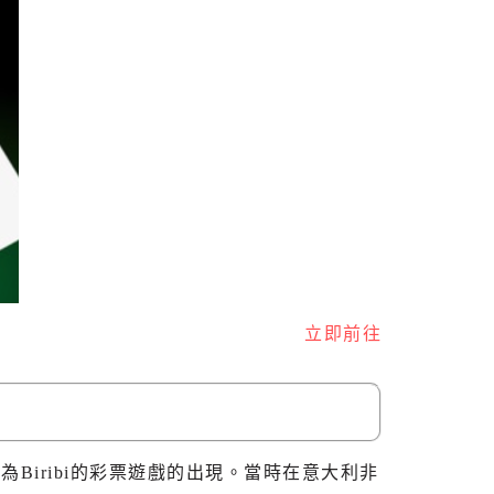
立即前往
為Biribi的彩票遊戲的出現。當時在意大利非