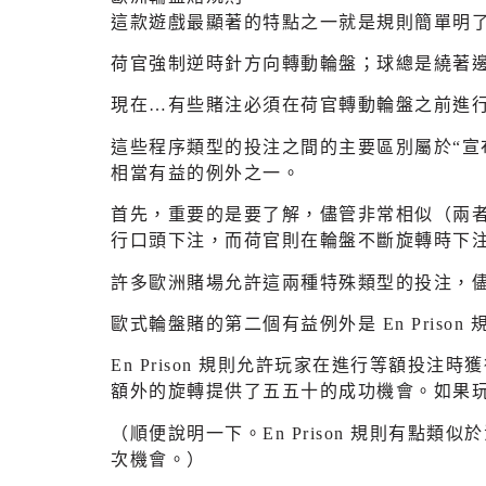
這款遊戲最顯著的特點之一就是規則簡單明
荷官強制逆時針方向轉動輪盤；球總是繞著邊緣反向
現在…有些賭注必須在荷官轉動輪盤之前進
這些程序類型的投注之間的主要區別屬於“宣
相當有益的例外之一。
首先，重要的是要了解，儘管非常相似（兩
行口頭下注，而荷官則在輪盤不斷旋轉時下
許多歐洲賭場允許這兩種特殊類型的投注，
歐式輪盤賭的第二個有益例外是 En Prison 
En Prison 規則允許玩家在進行等額投
額外的旋轉提供了五五十的成功機會。如果玩
（順便說明一下。En Prison 規則有點類似於法
次機會。）