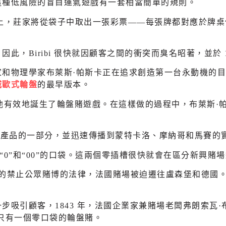
這種低風險的盲目運氣遊戲有一套相當簡單的規則。
數字上，莊家將從袋子中取出一張彩票——每張牌都對應於牌
，Biribi 很快就因顧客之間的衝突而臭名昭著，並於 1
家和物理學家布萊斯·帕斯卡正在追求創造第一台永動機的
城歐式輪盤
的最早版本。
佈局，他有效地誕生了輪盤賭遊戲。在這樣做的過程中，布萊斯
賭場產品的一部分，並迅速傳播到蒙特卡洛、摩納哥和馬賽的
字“0”和“00”的口袋。這兩個零插槽很快就會在區分新興
頒布的禁止公眾賭博的法律，法國賭場被迫遷往盧森堡和德國
顧客，1843 年，法國企業家兼賭場老闆弗朗索瓦·布蘭克 (F
，完全接受了只有一個零口袋的輪盤賭。