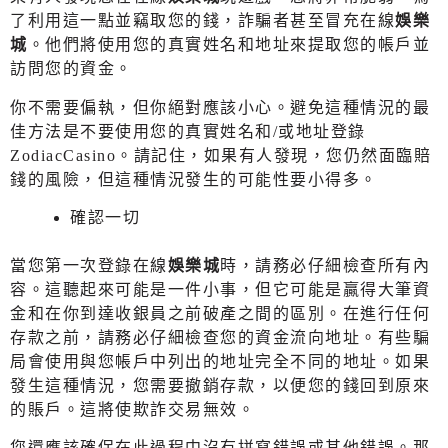
了利用這一點並竊取您的錢，詐騙者甚至冒充在線
娛樂
城
。他們將使用您的真實姓名和地址來提取您的帳戶並
訪問您的資金。
你不需要偏執，但你絕對應該小心。避免這種情況的最
佳方法是不要使用您的真實姓名和/或地址登錄
ZodiacCasino。請記住，如果有人發現，您仍然面臨賠
錢的風險，但這種情況發生的可能性要小得多。
確認一切
當您第一次登錄在線
娛樂城
時，請務必仔細檢查所有內
容。這聽起來可能是一件小事，但它可能是贏得大筆資
金和在你到達收銀員之前破產之間的區別。在進行任何
存款之前，請務必仔細檢查您的資金流向地址。有些騙
局會使用與您帳戶中列出的地址完全不同的地址。如果
發生這種情況，您需要撤銷存款，以便您的錢回到原來
的賬戶。這將使欺詐交易無效。
您還應該確保在此過程中沒有拼寫錯誤或其他錯誤。那