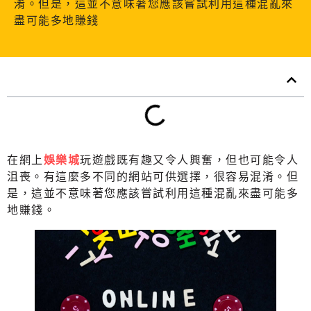
淆。但是，這並不意味著您應該嘗試利用這種混亂來
盡可能多地賺錢
內容目錄
在網上
娛樂城
玩遊戲既有趣又令人興奮，但也可能令人
沮喪。有這麼多不同的網站可供選擇，很容易混淆。但
是，這並不意味著您應該嘗試利用這種混亂來盡可能多
地賺錢。