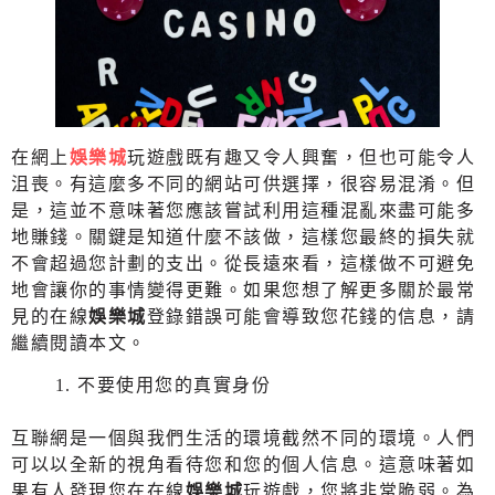
在網上
娛樂城
玩遊戲既有趣又令人興奮，但也可能令人
沮喪。有這麼多不同的網站可供選擇，很容易混淆。但
是，這並不意味著您應該嘗試利用這種混亂來盡可能多
地賺錢。關鍵是知道什麼不該做，這樣您最終的損失就
不會超過您計劃的支出。從長遠來看，這樣做不可避免
地會讓你的事情變得更難。如果您想了解更多關於最常
見的在線
娛樂城
登錄錯誤可能會導致您花錢的信息，請
繼續閱讀本文。
不要使用您的真實身份
互聯網是一個與我們生活的環境截然不同的環境。人們
可以以全新的視角看待您和您的個人信息。這意味著如
果有人發現您在在線
娛樂城
玩遊戲，您將非常脆弱。為