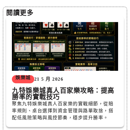
閱讀更多
娛樂城
21 5 月 2026
九特娛樂城真人百家樂攻略：提高
勝率的實戰技巧
聚焦九特娛樂城真人百家樂的實戰細節，從賠
率規則、桌台選擇到資金管理與路單取捨，搭
配低風險策略與風控節奏，穩步提升勝率。