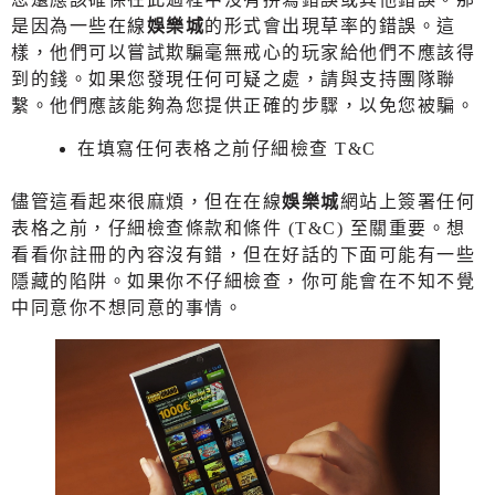
是因為一些在線
娛樂城
的形式會出現草率的錯誤。這
樣，他們可以嘗試欺騙毫無戒心的玩家給他們不應該得
到的錢。如果您發現任何可疑之處，請與支持團隊聯
繫。他們應該能夠為您提供正確的步驟，以免您被騙。
在填寫任何表格之前仔細檢查 T&C
儘管這看起來很麻煩，但在在線
娛樂城
網站上簽署任何
表格之前，仔細檢查條款和條件 (T&C) 至關重要。想
看看你註冊的內容沒有錯，但在好話的下面可能有一些
隱藏的陷阱。如果你不仔細檢查，你可能會在不知不覺
中同意你不想同意的事情。