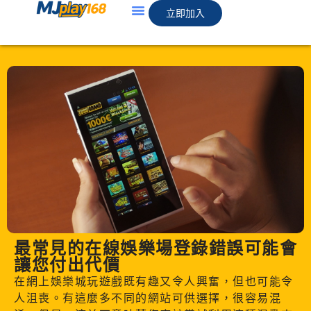
立即加入
熱門遊戲
娛樂城遊戲
關於我們
部落格
最常見的在線娛樂場登錄錯誤可能會
讓您付出代價
在網上娛樂城玩遊戲既有趣又令人興奮，但也可能令
人沮喪。有這麼多不同的網站可供選擇，很容易混