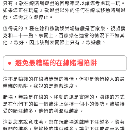
只有 3 款在線賭場遊戲的回報率足以讓您考慮玩一玩。
如果您正在玩這 3 款遊戲以外的任何在線或移動賭場遊
戲，您需要立即停止。
值得玩的 3 種在線和移動娛樂場遊戲是百家樂、視頻撲
克和二十一點。事實上，百家樂在適當的情況下不如其
他 2 款好，因此該列表實際上只有 2 款遊戲。
避免最糟糕的在線賭場陷阱
這不是輸錢的在線賭徒想的事情，但卻是他們掉入的最
糟糕的陷阱。我說的是遊戲速度。
賭場，無論是在線的、移動的還是實體的，賺錢的方式
是在他們下的每一個賭注上保持一個小的優勢。賭場接
受的賭注越多，他們的利潤就越高。
這對您來說意味著，您在玩賭場遊戲時下注越多，隨著
時間的推移，您輸掉的錢就越多。讓您下注或冒更多錢