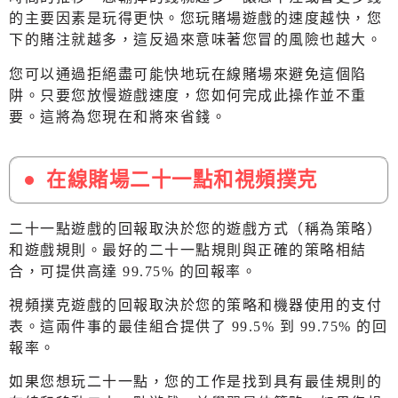
的主要因素是玩得更快。您玩賭場遊戲的速度越快，您
下的賭注就越多，這反過來意味著您冒的風險也越大。
您可以通過拒絕盡可能快地玩在線賭場來避免這個陷
阱。只要您放慢遊戲速度，您如何完成此操作並不重
要。這將為您現在和將來省錢。
在線賭場二十一點和視頻撲克
二十一點遊戲的回報取決於您的遊戲方式（稱為策略）
和遊戲規則。最好的二十一點規則與正確的策略相結
合，可提供高達 99.75% 的回報率。
視頻撲克遊戲的回報取決於您的策略和機器使用的支付
表。這兩件事的最佳組合提供了 99.5% 到 99.75% 的回
報率。
如果您想玩二十一點，您的工作是找到具有最佳規則的