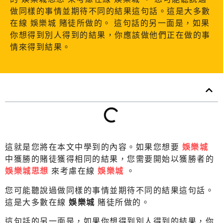
做同樣的事情並期待不同的結果這句話。這是大多數
在線 娛樂城 賭徒所做的。 這句話的另一面是，如果
你想得到別人得到的結果，你應該做他們正在做的事
情來得到結果。
內容目錄
這就是您將在本文中學到的內容。如果您想要
娛樂城
中獲勝的賭徒獲得相同的結果，您需要開始以獲勝者的
娛樂城思想
來考慮在線
娛樂城
。
您可能聽說過做同樣的事情並期待不同的結果這句話。
這是大多數在線
娛樂城
賭徒所做的。
這句話的另一面是，如果你想得到別人得到的結果，你