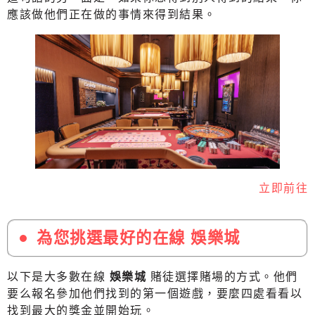
應該做他們正在做的事情來得到結果。
立即前往
為您挑選最好的在線
娛樂城
以下是大多數在線
娛樂城
賭徒選擇賭場的方式。他們
要么報名參加他們找到的第一個遊戲，要麼四處看看以
找到最大的獎金並開始玩。