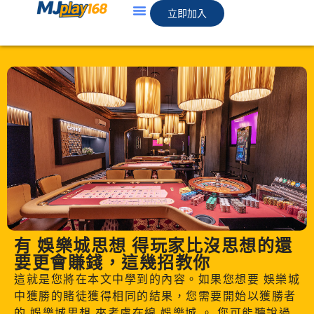
立即加入
熱門遊戲
娛樂城遊戲
關於我們
部落格
有 娛樂城思想 得玩家比沒思想的還
要更會賺錢，這幾招教你
這就是您將在本文中學到的內容。如果您想要 娛樂城
中獲勝的賭徒獲得相同的結果，您需要開始以獲勝者
的 娛樂城思想 來考慮在線 娛樂城 。 您可能聽說過