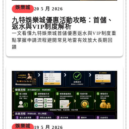
娛樂城
20 5 月 2026
九特娛樂城優惠活動攻略：首儲、
返水與VIP制度解析
一文看懂九特娛樂城首儲優惠返水與VIP制度重
點掌握申請流程避開常見地雷有效放大長期回
饋
娛樂城
19 5 月 2026