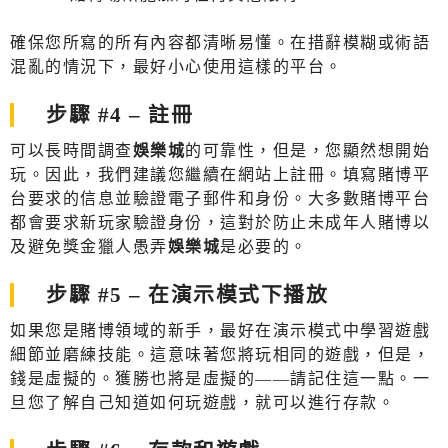
確保您所寫的所有內容都清晰易懂。在措辭模糊或術語
混亂的情況下，最好小心使用這樣的平台。
步驟 #4 – 註冊
可以長時間調查
娛樂城
的可靠性，但是，您顯然想開始
玩。因此，我們建議您繼續在網站上註冊。填寫賭博平
台要求的信息並驗證電子郵件和身份。大多數賭博平台
都會要求新玩家驗證身份，這對於防止未成年人賭博以
及避免獎金獵人愚弄
娛樂城
是必要的。
步驟 #5 – 在演示模式下播放
如果您是賭博領域的新手，最好在演示模式中學習遊戲
細節並磨練技能。這意味著您將玩相同的遊戲，但是，
錢是虛擬的。獲勝也將是虛擬的——請記住這一點。一
旦您了解自己知道如何玩遊戲，就可以進行存款。