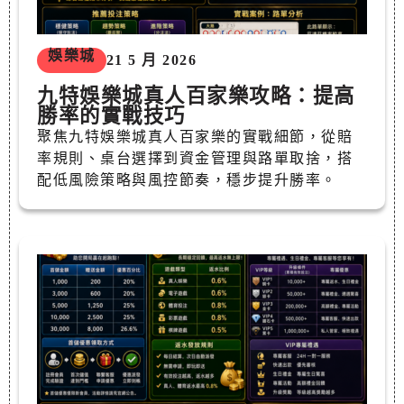
娛樂城
21 5 月 2026
九特娛樂城真人百家樂攻略：提高
勝率的實戰技巧
聚焦九特娛樂城真人百家樂的實戰細節，從賠
率規則、桌台選擇到資金管理與路單取捨，搭
配低風險策略與風控節奏，穩步提升勝率。