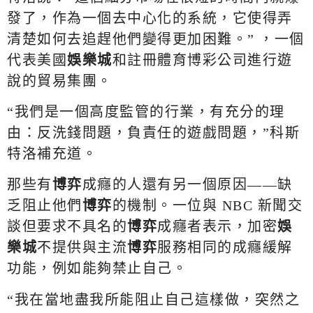
發了，作為一個去中心化的系統，它使得弄
清楚如何去追趕他們變得更加困難。” ，一個
代表美國
娛樂城
和註冊體育博彩公司進行遊
說的貿易集團。
“我們是一個高度監管的行業，有充分的理
由：反洗錢問題，負責任的遊戲問題，”科斯
特洛補充道。
那些有
博弈
成癮的人還有另一個原因——缺
乏阻止他們
博弈
的機制。一位與 NBC 新聞交
談但要求不具名的
博弈
成癮者表示，加密
娛
樂城
不提供與主流
博弈
服務相同的成癮緩解
功能，例如能夠禁止自己。
“我在當地盡我所能阻止自己這樣做，突然之