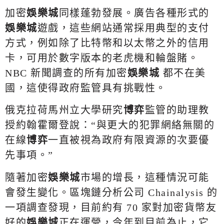
加密
娛樂城
同樣蓬勃發展。廣告各種形式的
娛樂城
遊戲，這些網站通常採用典型的支付
方式，例如除了比特幣和以太幣之外的信用
卡，可用於數字版本的老虎機和輪盤賭。
NBC 新聞調查的所有加密
娛樂城
都不在美
國，這使得政府監管具有挑戰性。
俄克拉荷馬州立大學研究
博弈
監管的助理教
授約翰霍爾登說：“與更大的犯罪網絡無關的
在線
博弈
一直被視為政府有限資源的次要優
先事項。”
隨著加密
娛樂城
市場的增長，這種情況可能
會發生變化。區塊鏈分析公司 Chainalysis 的
一項調查發現，目前約有 70 家對加密貨幣友
好的
娛樂城
正在運營，今年到目前為止，它