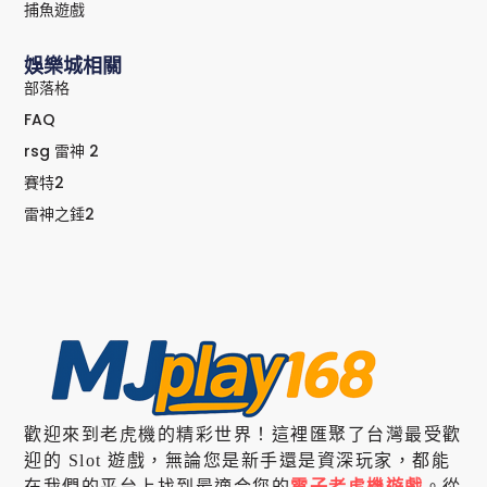
捕魚遊戲
娛樂城相關
部落格
FAQ
rsg 雷神 2
賽特2
雷神之錘2
歡迎來到老虎機的精彩世界！這裡匯聚了台灣最受歡
迎的 Slot 遊戲，無論您是新手還是資深玩家，都能
在我們的平台上找到最適合您的
電子老虎機遊戲
。從