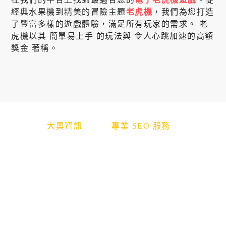
經典水果機到精美的冒險主題
老虎機
，我們為您打造
了豐富多樣的遊戲體驗，滿足所有玩家的需求。 老
虎機以其 簡單易上手 的玩法與 令人心跳加速的高額
獎金 著稱。
© 2026 MJplay168 All Rights Reserved.
本站由
大奧資訊
架設｜
專業 SEO 服務
提供支持