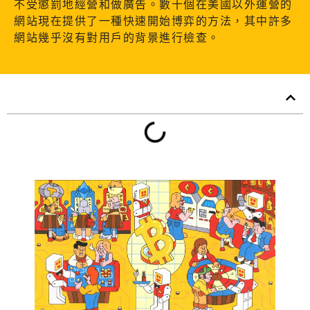
不受懲罰地經營和做廣告。數十個在美國以外運營的
網站現在提供了一種快速開始博弈的方法，其中許多
網站幾乎沒有對用戶的背景進行檢查。
內容目錄