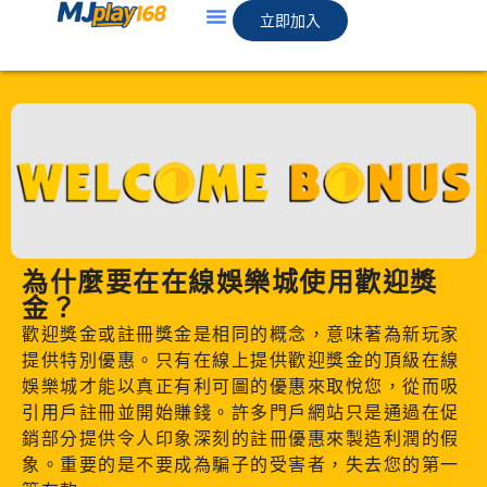
立即加入
熱門遊戲
娛樂城遊戲
關於我們
部落格
為什麼要在在線娛樂城使用歡迎獎
金？
歡迎獎金或註冊獎金是相同的概念，意味著為新玩家
提供特別優惠。只有在線上提供歡迎獎金的頂級在線
娛樂城才能以真正有利可圖的優惠來取悅您，從而吸
引用戶註冊並開始賺錢。許多門戶網站只是通過在促
銷部分提供令人印象深刻的註冊優惠來製造利潤的假
象。重要的是不要成為騙子的受害者，失去您的第一