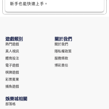
新手也能快速上手。
遊戲類別
關於我們
熱門遊戲
關於我們
真人視訊
隱私權政策
體育投注
服務條款
電子遊戲
博彩責任
棋牌遊戲
彩票賓果
捕魚遊戲
娛樂城相關
部落格