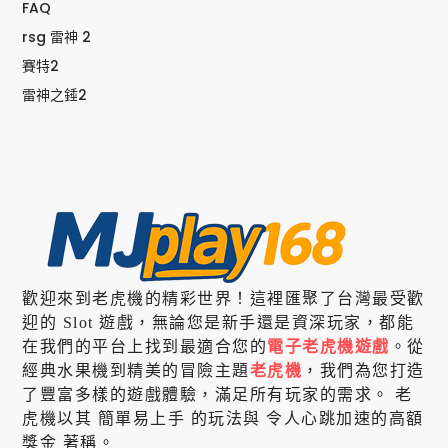
FAQ
rsg 雷神 2
賽特2
雷神之錘2
歡迎來到老虎機的精彩世界！這裡匯聚了台灣最受歡
迎的 Slot 遊戲，無論您是新手還是資深玩家，都能
在我們的平台上找到最適合您的
電子老虎機遊戲
。從
經典水果機到精美的冒險主題
老虎機
，我們為您打造
了豐富多樣的遊戲體驗，滿足所有玩家的需求。 老
虎機以其 簡單易上手 的玩法與 令人心跳加速的高額
獎金 著稱。