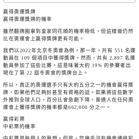
贏得奧運獎牌
贏得奧運獎牌的機率
雖然翻牌圈拿到皇家同花順的機率極低，但這樣做仍然
比在奧運會上贏得獎牌更有可能。
我們以2022年北京冬奧會為例。那一年，共有 551 名運
動員在 109 個項目中獲得獎牌。然而，共有 2,897 名運
動員參加了這些比賽。這意味著大約 19% 的參賽者出
現在了第 22 屆冬奧會的獎牌台上。
所以，真正的奧運選手只有大約五分之一的機會贏得獎
牌，如果他們足夠好甚至有資格的話。如果將這些數字
外推到全球人口，百分比會急劇下降。普通人在任何奧
運會上獲得獎牌的機率都是662,000 分之一。
贏得彩票
中彩票的機率
中彩票是每個人的夢想。但是，您幾乎沒有機會通過彩