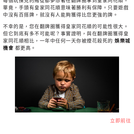
每個玩撲克的賭徒都夢想著在翻牌圈拿到皇家同花順。
畢竟，手頭有皇家同花順意味著勝利有保障。只要遊戲
中沒有百搭牌，就沒有人能夠獲得比您更強的牌。
不幸的是，您在翻牌圈獲得皇家同花順的可能性很大。
但它到底有多不可能呢？事實證明，與在翻牌圈獲得皇
家同花順相比，一年中任何一天你被煙花殺死的
娛樂城
機會
都更高。
立即前往