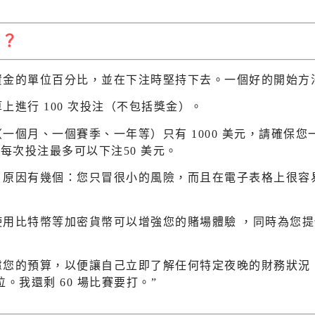
嗎？
金的單位百分比，並在下注時堅持下去。一個好的開始方法
進行 100 次投注（不包括獎金）。
個月、一個賽季、一年等）只有 1000 美元，請確保您
則每次投注最多可以下注50 美元。
，原因有幾個：您只冒很小的風險，而且在電子表格上很容
使用比特幣等加密貨幣可以增強您的賭場體驗 ，同時為您
。
您的預算，以便讓自己立即了解任何特定夜晚的財務狀況：“
位。我還剩 60 場比賽要打。”