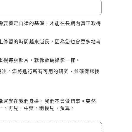
需要奠定自律的基礎，才能在長期內真正取得
上停留的時間越來越長，因為您也會更多地考
重視每張照片，就像數碼攝影一樣。
的投注。您將進行所有可用的研究，並確保您找
幸運就在我們身邊，我們不會做錯事。突然
”。再見，中獎。稍後見，預算。