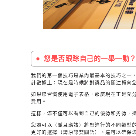
您是否跟踪自己的一舉一動
我們的第一個技巧是業內最基本的技巧之一
計數據上：現在是時候將對獎品的關注轉向
如果您習慣使用電子表格，那麼現在正是充
費用。
這樣，您不僅可以看到自己的優勢和劣勢，
您還可以（並且應該）將您進行的不同類型
更好的選擇（請原諒雙關語）。這可以確保