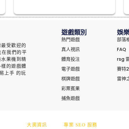
遊戲類別
娛
熱門遊戲
部落
灣最受歡迎的
真人視訊
FAQ
能在我們的平
體育投注
rsg 
典水果機到精
多樣的遊戲體
電子遊戲
賽特
易上手 的玩
棋牌遊戲
雷神
彩票賓果
捕魚遊戲
© 2026 MJplay168 All Rights Reserved.
本站由
大奧資訊
架設｜
專業 SEO 服務
提供支持