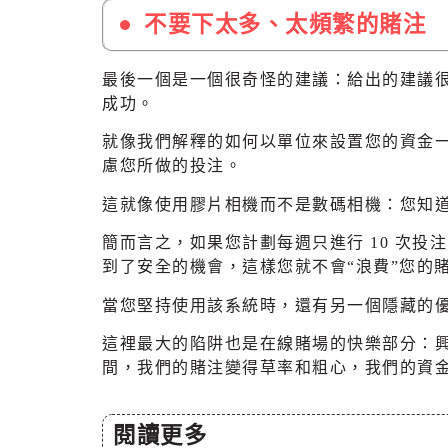
不要下太多、太頻繁的賭注
最後一個是一個很奇怪的建議：給出的建議
成功。
就像我們解釋的如何以單位來設置您的資金
慮您所做的投注。
這就像使用膠片相機而不是數碼相機：您知
簡而言之，如果您計劃每週只進行 10 次
到了安全的機會，這樣您就不會“浪費”您的
當您堅持使用該系統時，還有另一個隱藏的優
這裡最大的陷阱也是在線賭場的快樂部分：
間，我們的賭注變得草率和粗心，我們的資金
閱讀更多