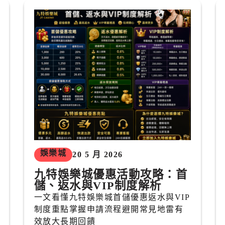
娛樂城
20 5 月 2026
九特娛樂城優惠活動攻略：首
儲、返水與VIP制度解析
一文看懂九特娛樂城首儲優惠返水與VIP
制度重點掌握申請流程避開常見地雷有
效放大長期回饋