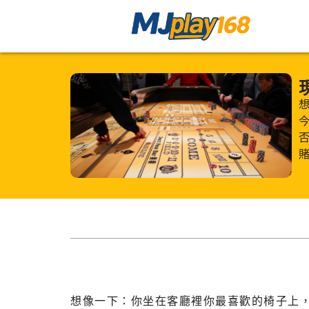
想像一下：你坐在客廳裡你最喜歡的椅子上