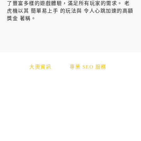
了豐富多樣的遊戲體驗，滿足所有玩家的需求。 老
虎機以其 簡單易上手 的玩法與 令人心跳加速的高額
獎金 著稱。
© 2026 MJplay168 All Rights Reserved.
本站由
大奧資訊
架設｜
專業 SEO 服務
提供支持