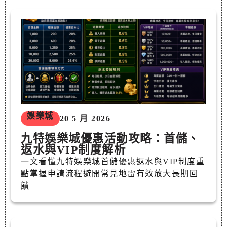
娛樂城
20 5 月 2026
九特娛樂城優惠活動攻略：首儲、
返水與VIP制度解析
一文看懂九特娛樂城首儲優惠返水與VIP制度重
點掌握申請流程避開常見地雷有效放大長期回
饋