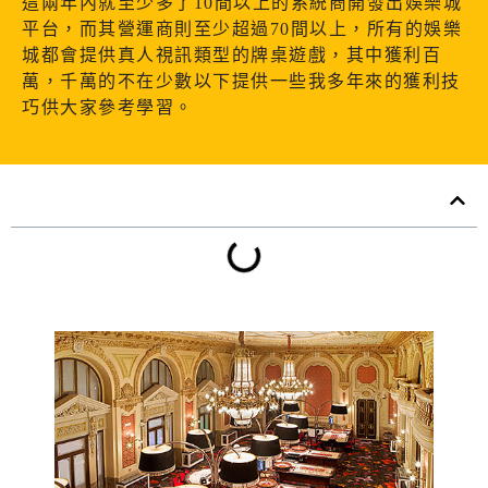
這兩年內就至少多了10間以上的系統商開發出娛樂城
平台，而其營運商則至少超過70間以上，所有的娛樂
城都會提供真人視訊類型的牌桌遊戲，其中獲利百
萬，千萬的不在少數以下提供一些我多年來的獲利技
巧供大家參考學習。
內容目錄