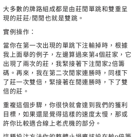
大多數的牌路組成都是由莊閒單跳和雙重呈
現的莊莊/閒閒也就是雙跳。
實例操作：
當你在第一次出現的單跳下注輸掉時，根據
我上面舉的例子，左邊算過來第4個莊家，它
出現了兩次的莊，我緊接著下注閒家2倍籌
碼。再來，我在第二次閒家連勝時，同樣下
了莊一次雙倍，緊接著在閒連勝時，下了雙
倍的莊。
重複這個步驟，你很快就會達到我們的獲利
目標，如果還是覺得這樣的速度太慢，那或
許你比較適合線上老虎機的部分。
這種投注方法你的整體止損應該設在輸9倍籌