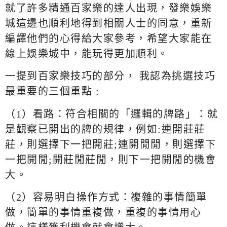
就了許多精通百家樂的達人出現，發樂娛樂
城這邊也順利地得到相關人士的同意，重新
編譯他們的心得給大家參考，希望大家能在
線上娛樂城中，能玩得更加順利。
一提到百家樂技巧的部分， 我認為挑選技巧
最重要的三個重點 :
（1）看路：符合相關的「邏輯的牌路」：就
是觀察已開出的牌的規律，例如:連開莊莊
莊，則選擇下一把開莊;連開閒閒，則選擇下
一把開閒;開莊閒莊閒，則下一把開閒的機會
大。
（2）容易明白操作方式：複雜的事情簡單
做，簡單的事情重複做，重複的事情用心