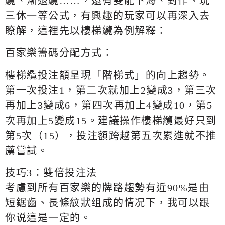
纜、漸退纜……，還有雙龍下海、對作、玩
三休一等公式，有興趣的玩家可以再深入去
瞭解，這裡先以樓梯纜為例解釋：
百家樂籌碼分配方式：
樓梯纜投注額呈現「階梯式」的向上趨勢。
第一次投注1，第二次就加上2變成3，第三次
再加上3變成6，第四次再加上4變成10，第5
次再加上5變成15。建議操作樓梯纜最好只到
第5次（15），投注額跨越第五次累進就不推
薦嘗試。
技巧3：雙倍投注法
考慮到所有百家樂的牌路趨勢有近90%是由
短鋸齒、長條紋狀组成的情况下，我可以跟
你说這是一定的。